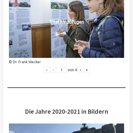
Titel hinzufügen
© Dr. Frank Wecker
«
‹
von
4
›
»
Die Jahre 2020-2021 in Bildern