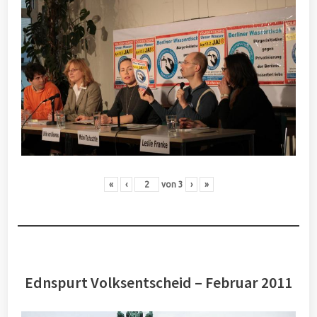
«
‹
von
3
›
»
Ednspurt Volksentscheid – Februar 2011