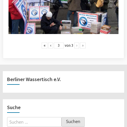
«
‹
von
3
›
»
Berliner Wassertisch e.V.
Suche
Suchen