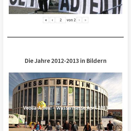
«
‹
von
2
›
»
Die Jahre 2012-2013 in Bildern
Veolia-Adieu! – Wassermesse April 2013