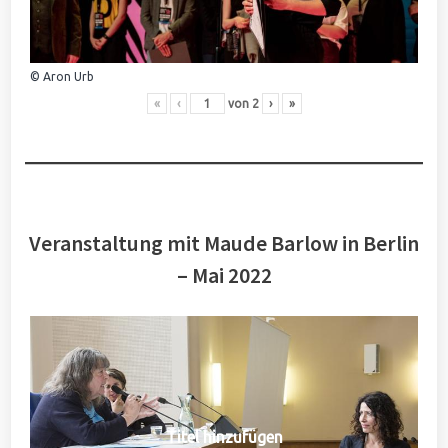
© Aron Urb
«
‹
von
2
›
»
Veranstaltung mit Maude Barlow in Berlin
– Mai 2022
Titel hinzufügen