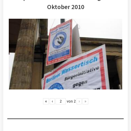
Oktober 2010
«
‹
von
2
›
»