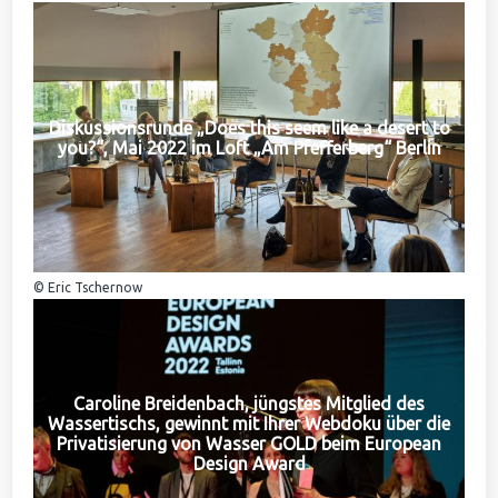
Diskussionsrunde „Does this seem like a desert to
you?“, Mai 2022 im Loft „Am Pfefferberg“ Berlin
© Eric Tschernow
Caroline Breidenbach, jüngstes Mitglied des
Wassertischs, gewinnt mit Ihrer Webdoku über die
Privatisierung von Wasser GOLD beim European
Design Award