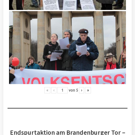
«
‹
von
5
›
»
Endspurtaktion am Brandenburger Tor –