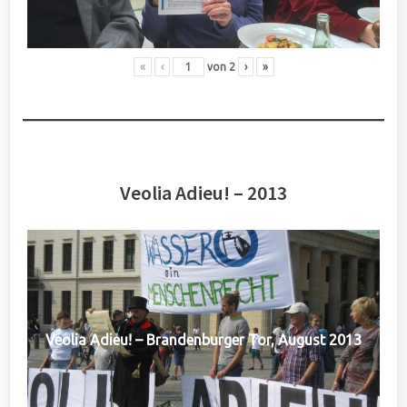
«
‹
von
2
›
»
Veolia Adieu! – 2013
Veolia Adieu! – Brandenburger Tor, August 2013