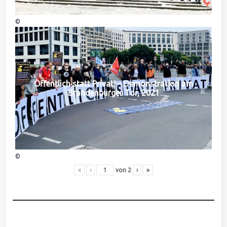
©
Öffentlich statt Privat! – Demonstration am
Brandenburger Tor, 2021
©
«
‹
von
2
›
»