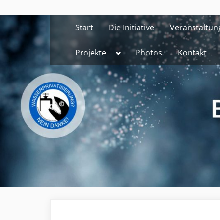
Skip
to
Start
Die Initiative
Veranstaltun
content
Toggle
Projekte
Photos
Kontakt
sub-
menu