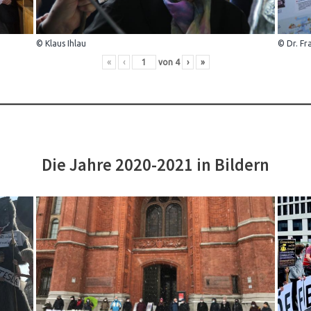
© Klaus Ihlau
© Dr. Fr
«
‹
von
4
›
»
Die Jahre 2020-2021 in Bildern