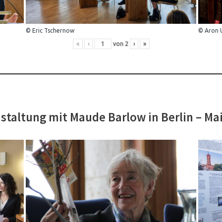
© Eric Tschernow
© Aron 
«
‹
von
2
›
»
staltung mit Maude Barlow in Berlin – Ma