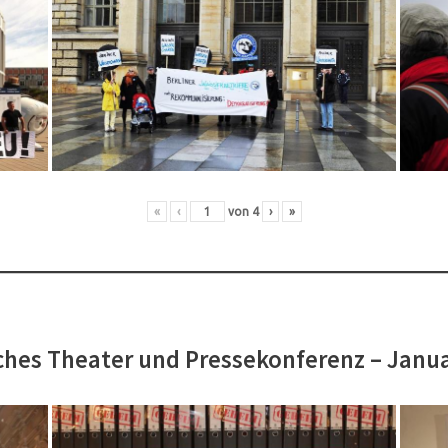
«
‹
von
4
›
»
hes Theater und Pressekonferenz – Janu