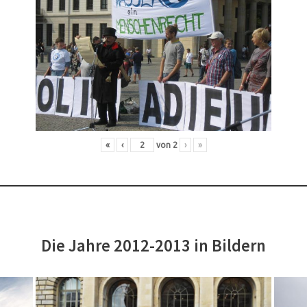
«
‹
von
2
›
»
Die Jahre 2012-2013 in Bildern