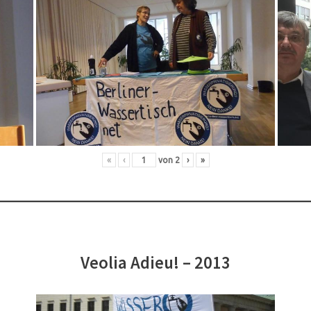
«
‹
von
2
›
»
Veolia Adieu! – 2013