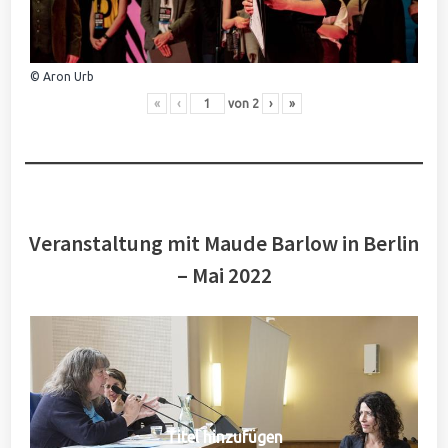
© Aron Urb
«
‹
von
2
›
»
Veranstaltung mit Maude Barlow in Berlin
– Mai 2022
Titel hinzufügen