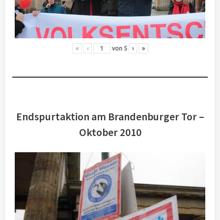
«
‹
von
5
›
»
Endspurtaktion am Brandenburger Tor –
Oktober 2010