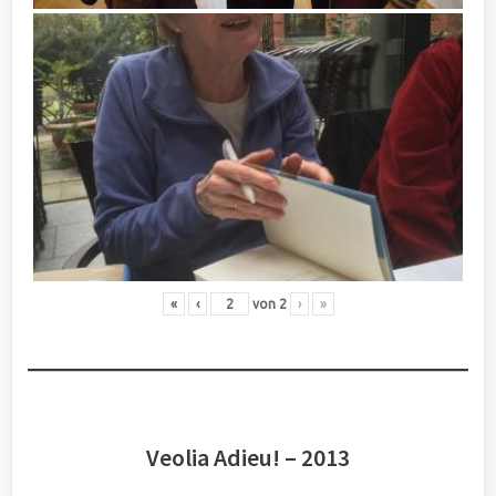
«
‹
von
2
›
»
Veolia Adieu! – 2013