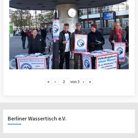
«
‹
von
3
›
»
Berliner Wassertisch e.V.