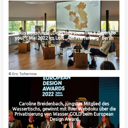
Diskussionsrunde „Does this seem like a desert to
you?“, Mai 2022 im Loft „Am Pfefferberg“ Berlin
© Eric Tschernow
Caroline Breidenbach, jüngstes Mitglied des
Wassertischs, gewinnt mit Ihrer Webdoku über die
Privatisierung von Wasser GOLD beim European
Design Award