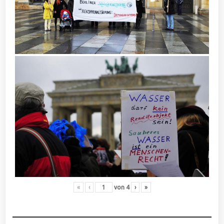
«
‹
von
4
›
»