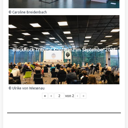
© Caroline Breidenbach
BlackRock Tribunal Konferenz im September 2021
© Ulrike von Wiesenau
«
‹
von
2
›
»