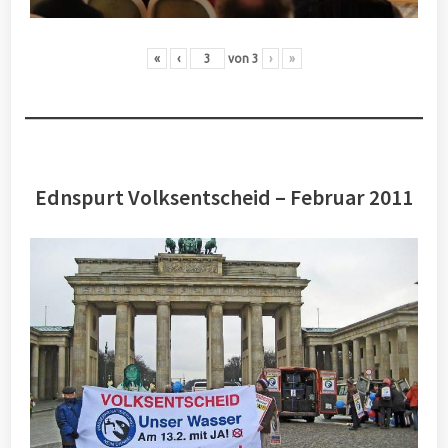
«
‹
von
3
›
»
Ednspurt Volksentscheid – Februar 2011