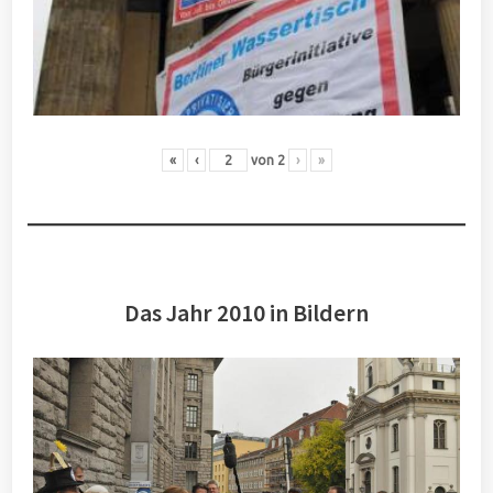
«
‹
von
2
›
»
Das Jahr 2010 in Bildern