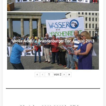
Veolia Adieu! – Brandenburger Tor, August 2013
«
‹
von
2
›
»