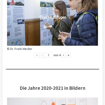
Titel hinzufügen
© Dr. Frank Wecker
«
‹
von
4
›
»
Die Jahre 2020-2021 in Bildern