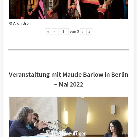
© Aron Urb
«
‹
von
2
›
»
Veranstaltung mit Maude Barlow in Berlin
– Mai 2022
Titel hinzufügen