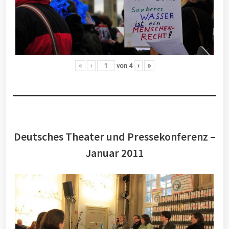
«
‹
von
4
›
»
Deutsches Theater und Pressekonferenz –
Januar 2011