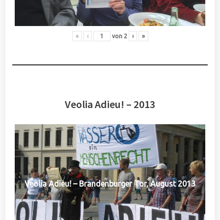
«
‹
von
2
›
»
Veolia Adieu! – 2013
Veolia Adieu! – Brandenburger Tor, August 2013