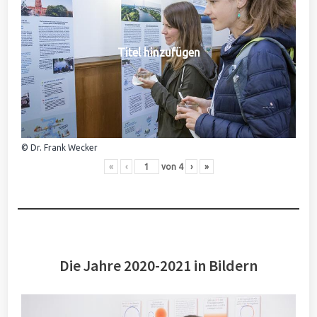
Titel hinzufügen
© Dr. Frank Wecker
«
‹
von
4
›
»
Die Jahre 2020-2021 in Bildern