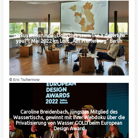
Diskussionsrunde „Does this seem like a desert to
you?“, Mai 2022 im Loft „Am Pfefferberg“ Berlin
© Eric Tschernow
Caroline Breidenbach, jüngstes Mitglied des
Wassertischs, gewinnt mit Ihrer Webdoku über die
Privatisierung von Wasser GOLD beim European
Design Award