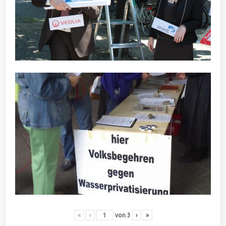
«
‹
von
3
›
»