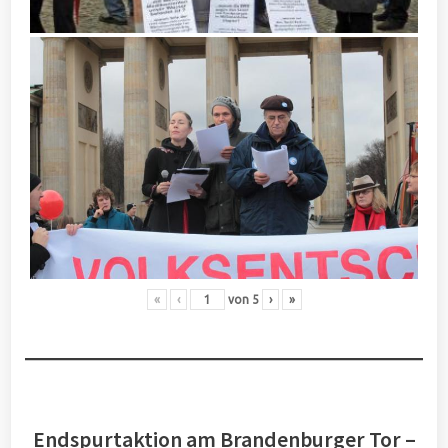
«
‹
von
5
›
»
Endspurtaktion am Brandenburger Tor –