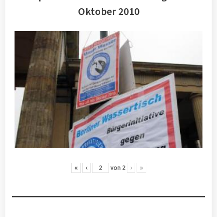
Oktober 2010
«
‹
von
2
›
»