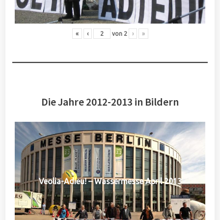
«
‹
von
2
›
»
Die Jahre 2012-2013 in Bildern
Veolia-Adieu! – Wassermesse April 2013