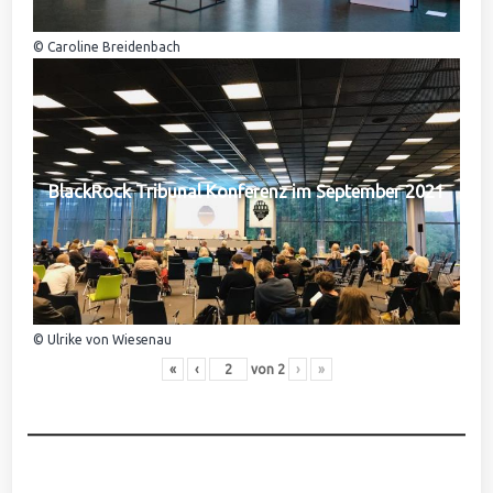
© Caroline Breidenbach
BlackRock Tribunal Konferenz im September 2021
© Ulrike von Wiesenau
«
‹
von
2
›
»