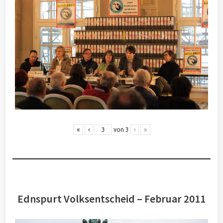
«
‹
von
3
›
»
Ednspurt Volksentscheid – Februar 2011