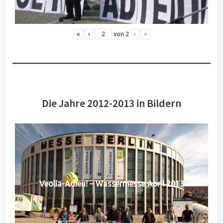
«
‹
von
2
›
»
Die Jahre 2012-2013 in Bildern
Veolia-Adieu! – Wassermesse April 2013