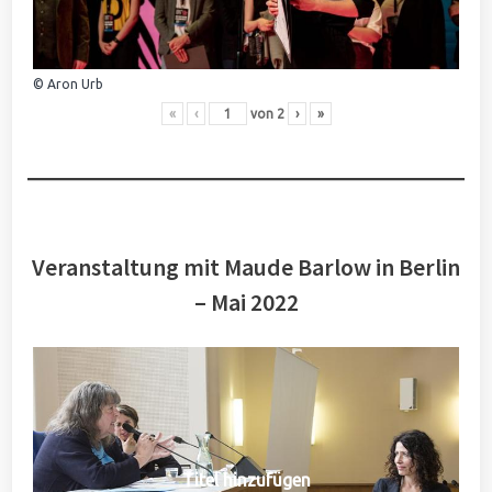
© Aron Urb
«
‹
von
2
›
»
Veranstaltung mit Maude Barlow in Berlin
– Mai 2022
Titel hinzufügen