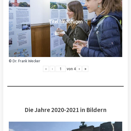
Titel hinzufügen
© Dr. Frank Wecker
«
‹
von
4
›
»
Die Jahre 2020-2021 in Bildern