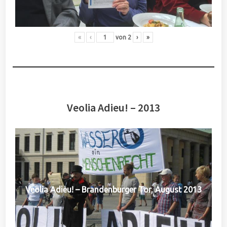
«
‹
von
2
›
»
Veolia Adieu! – 2013
Veolia Adieu! – Brandenburger Tor, August 2013