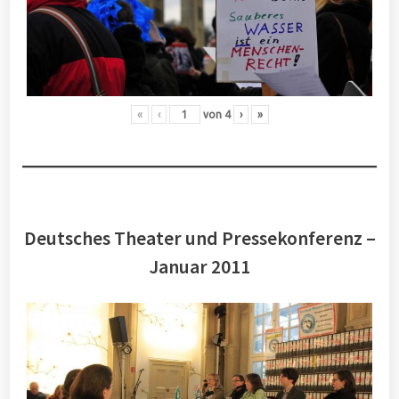
«
‹
von
4
›
»
Deutsches Theater und Pressekonferenz –
Januar 2011