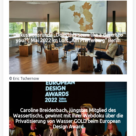
Diskussionsrunde „Does this seem like a desert to
you?“, Mai 2022 im Loft „Am Pfefferberg“ Berlin
© Eric Tschernow
Caroline Breidenbach, jüngstes Mitglied des
Wassertischs, gewinnt mit Ihrer Webdoku über die
Privatisierung von Wasser GOLD beim European
Design Award