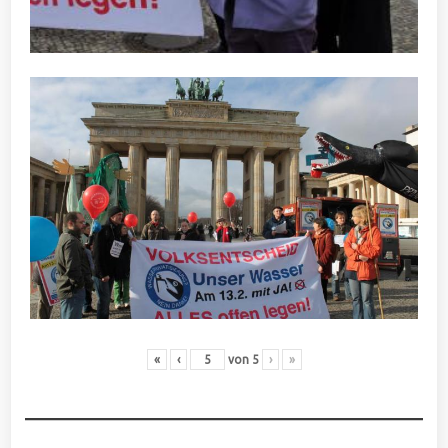
«
‹
von
5
›
»