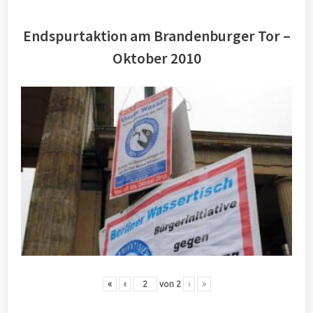
Endspurtaktion am Brandenburger Tor –
Oktober 2010
«
‹
von
2
›
»