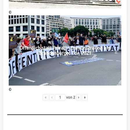
©
Öffentlich statt Privat! – Demonstration am
Brandenburger Tor, 2021
©
«
‹
von
2
›
»