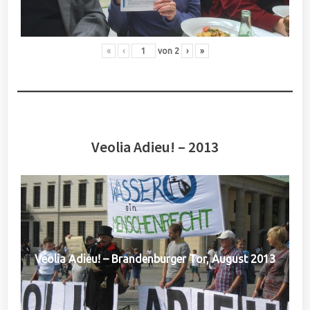
«
‹
von
2
›
»
Veolia Adieu! – 2013
Veolia Adieu! – Brandenburger Tor, August 2013