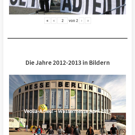
«
‹
von
2
›
»
Die Jahre 2012-2013 in Bildern
Veolia-Adieu! – Wassermesse April 2013