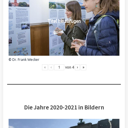
Titel hinzufügen
© Dr. Frank Wecker
«
‹
von
4
›
»
Die Jahre 2020-2021 in Bildern