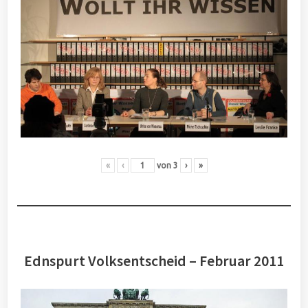
«
‹
von
3
›
»
Ednspurt Volksentscheid – Februar 2011