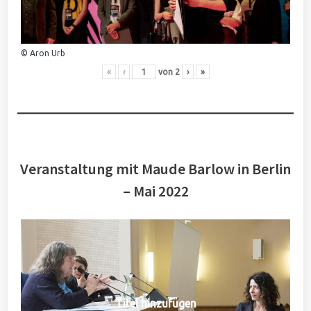
© Aron Urb
«
‹
von
2
›
»
Veranstaltung mit Maude Barlow in Berlin
– Mai 2022
Titel hinzufügen