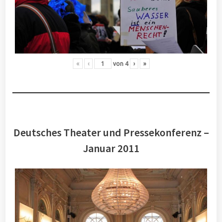
«
‹
von
4
›
»
Deutsches Theater und Pressekonferenz –
Januar 2011