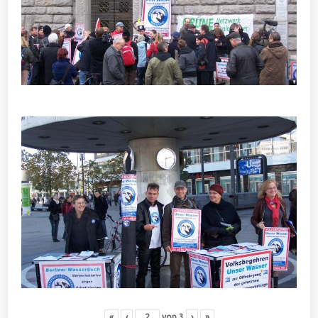
«
‹
von
3
›
»