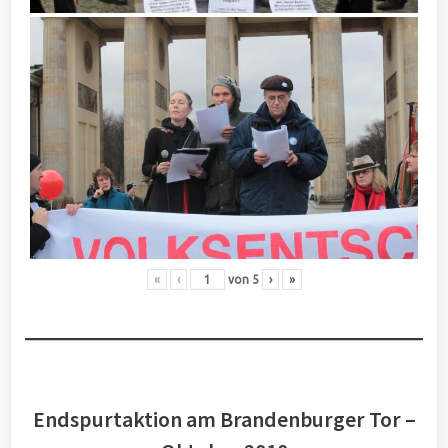
«
‹
von
5
›
»
Endspurtaktion am Brandenburger Tor –