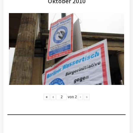
Oktober 2010
«
‹
von
2
›
»