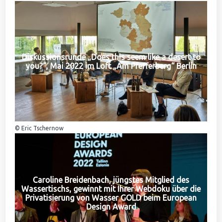
Diskussionsrunde „Does this seem like a desert to
you?“, Mai 2022 im Loft „Am Pfefferberg“ Berlin
© Eric Tschernow
Caroline Breidenbach, jüngstes Mitglied des
Wassertischs, gewinnt mit Ihrer Webdoku über die
Privatisierung von Wasser GOLD beim European
Design Award