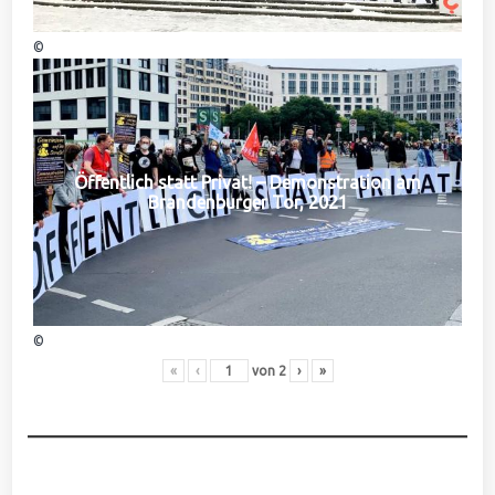
©
Öffentlich statt Privat! – Demonstration am
Brandenburger Tor, 2021
©
«
‹
von
2
›
»