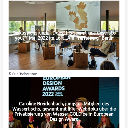
Diskussionsrunde „Does this seem like a desert to
you?“, Mai 2022 im Loft „Am Pfefferberg“ Berlin
© Eric Tschernow
Caroline Breidenbach, jüngstes Mitglied des
Wassertischs, gewinnt mit Ihrer Webdoku über die
Privatisierung von Wasser GOLD beim European
Design Award