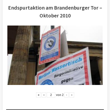
Endspurtaktion am Brandenburger Tor –
Oktober 2010
«
‹
von
2
›
»