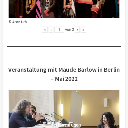
© Aron Urb
«
‹
von
2
›
»
Veranstaltung mit Maude Barlow in Berlin
– Mai 2022
Titel hinzufügen