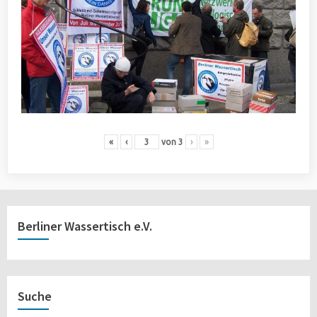
«
‹
von
3
›
»
Berliner Wassertisch e.V.
Suche