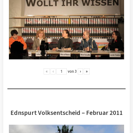
«
‹
von
3
›
»
Ednspurt Volksentscheid – Februar 2011