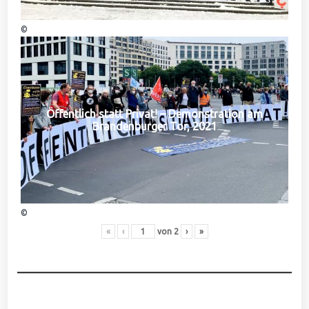
©
Öffentlich statt Privat! – Demonstration am
Brandenburger Tor, 2021
©
«
‹
von
2
›
»