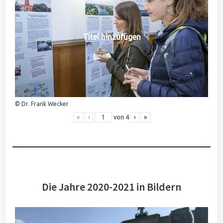
Titel hinzufügen
© Dr. Frank Wecker
«
‹
von
4
›
»
Die Jahre 2020-2021 in Bildern