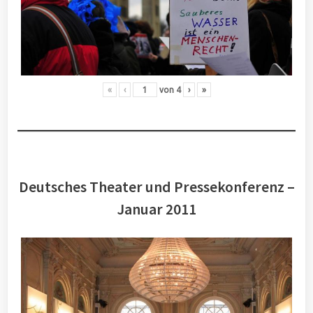
«
‹
von
4
›
»
Deutsches Theater und Pressekonferenz –
Januar 2011