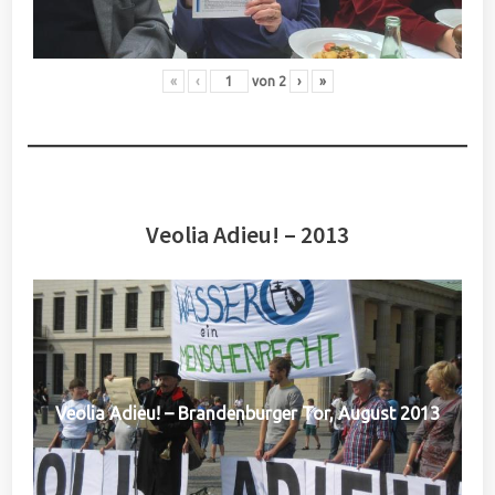
«
‹
von
2
›
»
Veolia Adieu! – 2013
Veolia Adieu! – Brandenburger Tor, August 2013