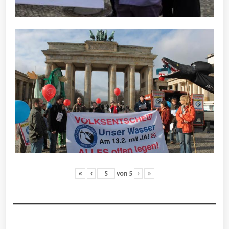
«
‹
von
5
›
»