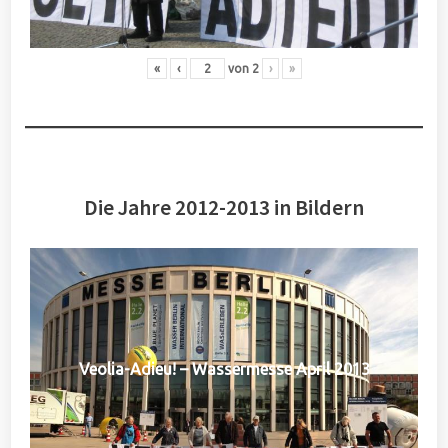
«
‹
von
2
›
»
Die Jahre 2012-2013 in Bildern
Veolia-Adieu! – Wassermesse April 2013