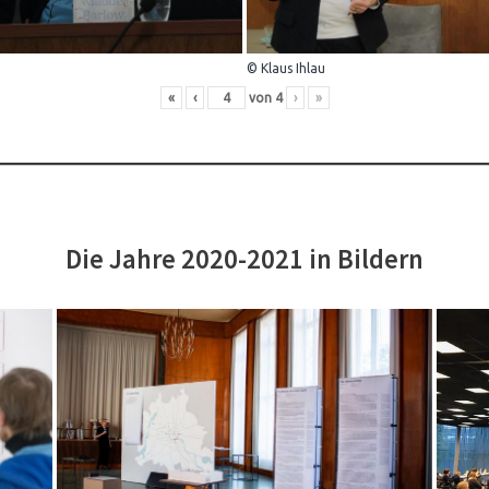
© Klaus Ihlau
«
‹
von
4
›
»
Die Jahre 2020-2021 in Bildern