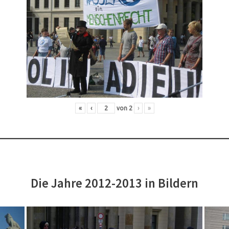
«
‹
von
2
›
»
Die Jahre 2012-2013 in Bildern