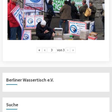
«
‹
von
3
›
»
Berliner Wassertisch e.V.
Suche