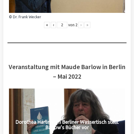
© Dr. Frank Wecker
«
‹
von
2
›
»
Veranstaltung mit Maude Barlow in Berlin
– Mai 2022
Dorothea Härlin vom Berliner Wassertisch stellt
Barlow's Bücher vor