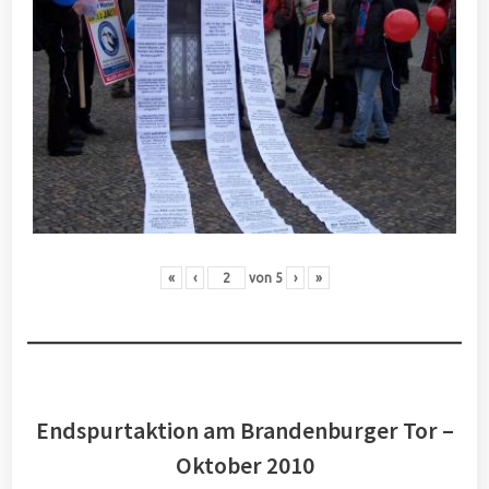
«
‹
von
5
›
»
Endspurtaktion am Brandenburger Tor –
Oktober 2010