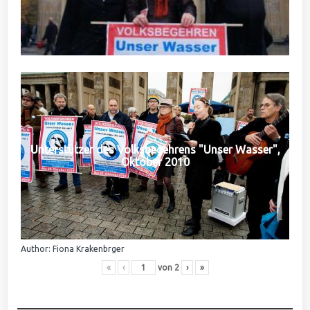
Unterstützer des Volksbegehrens "Unser Wasser",
Oktober 2010
Author: Fiona Krakenbrger
«
‹
von
2
›
»