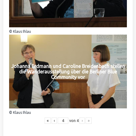
© Klaus Ihlau
Johanna Erdmann und Caroline Breidenbach stellen
die Wanderausstellung über die Berliner Blue
Community vor
© Klaus Ihlau
«
‹
von
4
›
»