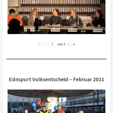
«
‹
von
3
›
»
Ednspurt Volksentscheid – Februar 2011