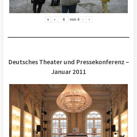
«
‹
von
4
›
»
Deutsches Theater und Pressekonferenz –
Januar 2011