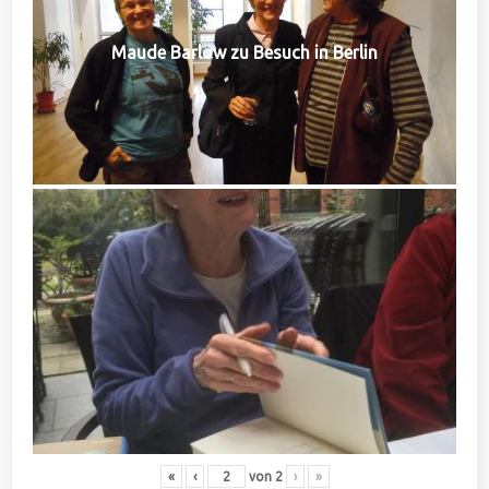
Maude Barlow zu Besuch in Berlin
«
‹
von
2
›
»