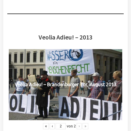
Veolia Adieu! – 2013
Veolia Adieu! – Brandenburger Tor, August 2013
«
‹
von
2
›
»