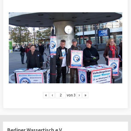
«
‹
von
3
›
»
Berliner Wassertisch e.V.