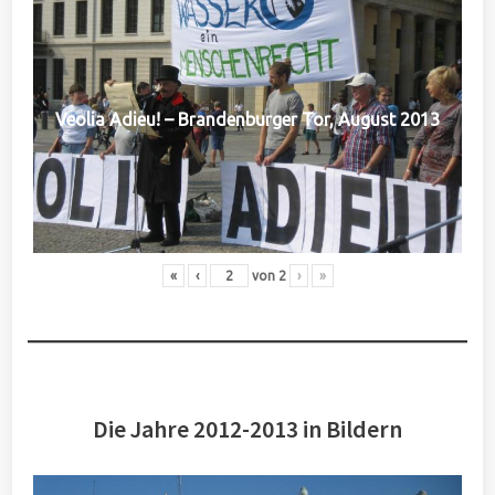
Veolia Adieu! – Brandenburger Tor, August 2013
«
‹
von
2
›
»
Die Jahre 2012-2013 in Bildern