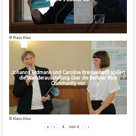
© Klaus Ihlau
Johanna Erdmann und Caroline Breidenbach stellen
die Wanderausstellung über die Berliner Blue
Community vor
© Klaus Ihlau
«
‹
von
4
›
»