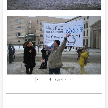
«
‹
von
4
›
»