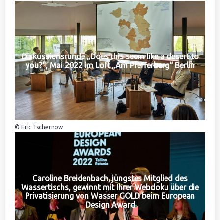
Diskussionsrunde „Does this seem like a desert to
you?“, Mai 2022 im Loft „Am Pfefferberg“ Berlin
© Eric Tschernow
Caroline Breidenbach, jüngstes Mitglied des
Wassertischs, gewinnt mit Ihrer Webdoku über die
Privatisierung von Wasser GOLD beim European
Design Award