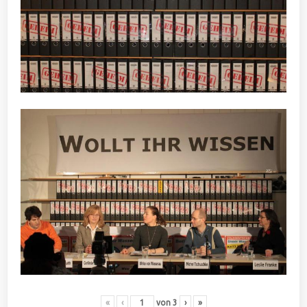
«
‹
von
3
›
»