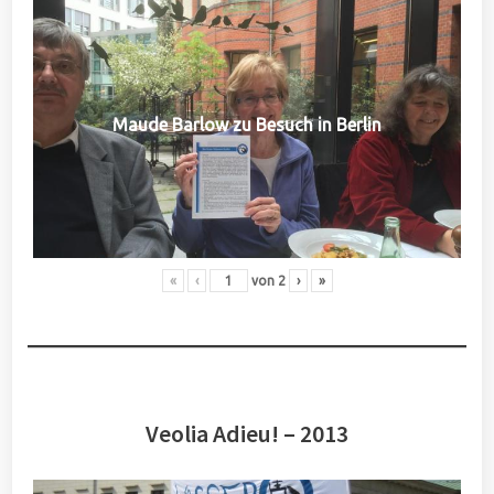
Maude Barlow zu Besuch in Berlin
«
‹
von
2
›
»
Veolia Adieu! – 2013