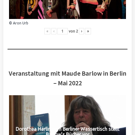
© Aron Urb
«
‹
von
2
›
»
Veranstaltung mit Maude Barlow in Berlin
– Mai 2022
Dorothea Härlin vom Berliner Wassertisch stellt
Barlow's Bücher vor