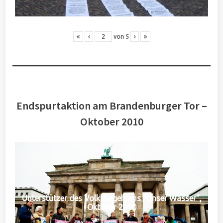
«
‹
von
5
›
»
Endspurtaktion am Brandenburger Tor –
Oktober 2010
Unterstützer des Volksbegehrens "Unser Wasser",
Oktober 2010