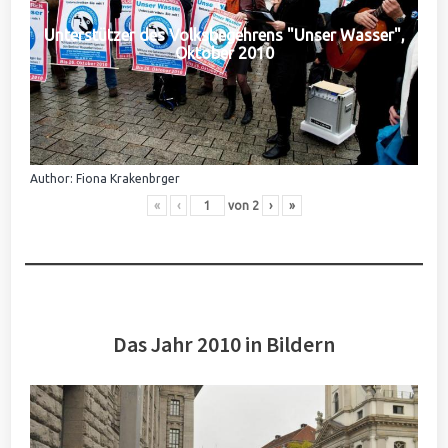
Unterstützer des Volksbegehrens "Unser Wasser",
Oktober 2010
Author: Fiona Krakenbrger
«
‹
von
2
›
»
Das Jahr 2010 in Bildern