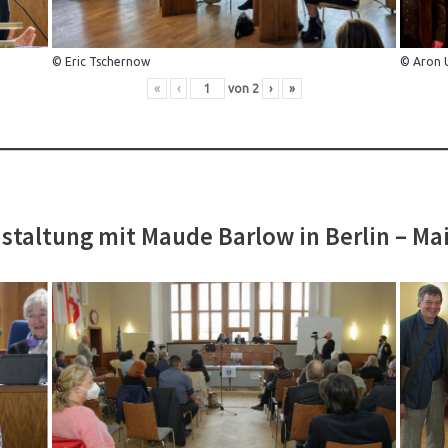
© Eric Tschernow
© Aron 
«
‹
von
2
›
»
staltung mit Maude Barlow in Berlin – Ma