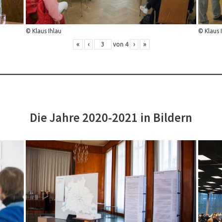
© Klaus Ihlau
© Klaus 
«
‹
von
4
›
»
Die Jahre 2020-2021 in Bildern