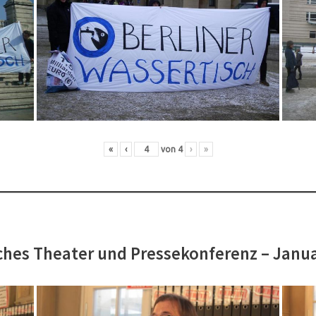
«
‹
von
4
›
»
hes Theater und Pressekonferenz – Janu