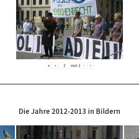
«
‹
von
2
›
»
Die Jahre 2012-2013 in Bildern