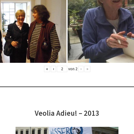
«
‹
von
2
›
»
Veolia Adieu! – 2013