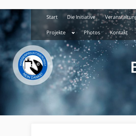
Skip
to
Start
Die Initiative
Veranstaltun
content
Toggle
Projekte
Photos
Kontakt
sub-
menu