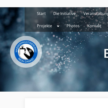
Skip
to
Start
Die Initiative
Veranstaltun
content
Toggle
Projekte
Photos
Kontakt
sub-
menu