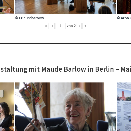
© Eric Tschernow
© Aron 
«
‹
von
2
›
»
staltung mit Maude Barlow in Berlin – Ma