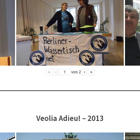
«
‹
von
2
›
»
Veolia Adieu! – 2013