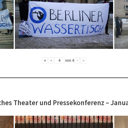
«
‹
von
4
›
»
hes Theater und Pressekonferenz – Janu