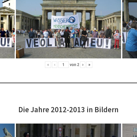
«
‹
von
2
›
»
Die Jahre 2012-2013 in Bildern