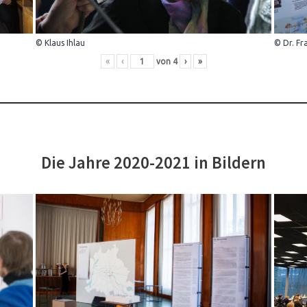
© Klaus Ihlau
© Dr. Fr
«
‹
von
4
›
»
Die Jahre 2020-2021 in Bildern