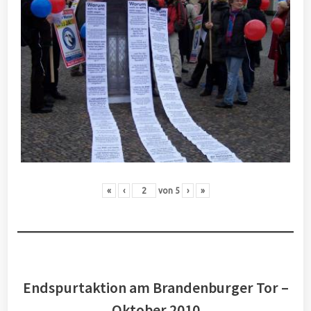
«
‹
von
5
›
»
Endspurtaktion am Brandenburger Tor –
Oktober 2010