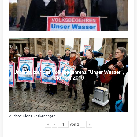
Unterstützer des Volksbegehrens "Unser Wasser",
Oktober 2010
Author: Fiona Krakenbrger
«
‹
von
2
›
»