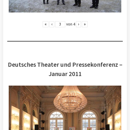
«
‹
von
4
›
»
Deutsches Theater und Pressekonferenz –
Januar 2011