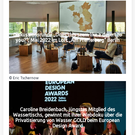
Diskussionsrunde „Does this seem like a desert to
you?“, Mai 2022 im Loft „Am Pfefferberg“ Berlin
© Eric Tschernow
Caroline Breidenbach, jüngstes Mitglied des
Wassertischs, gewinnt mit Ihrer Webdoku über die
Privatisierung von Wasser GOLD beim European
Design Award