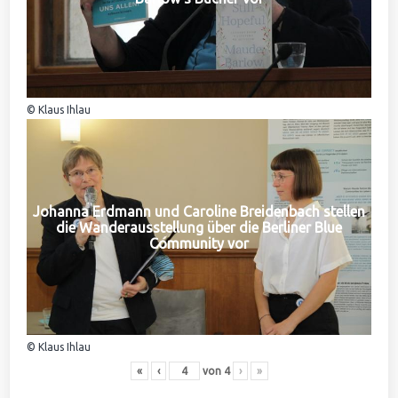
© Klaus Ihlau
Johanna Erdmann und Caroline Breidenbach stellen
die Wanderausstellung über die Berliner Blue
Community vor
© Klaus Ihlau
«
‹
von
4
›
»