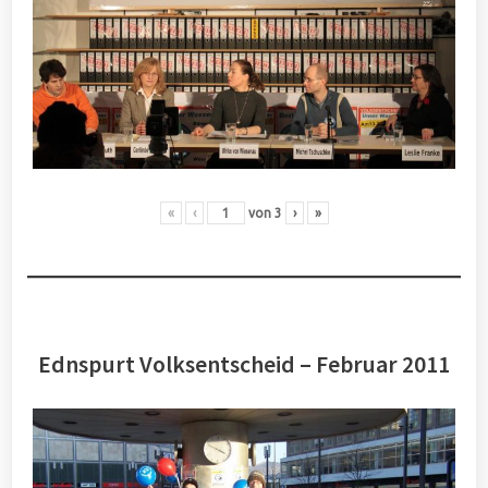
«
‹
von
3
›
»
Ednspurt Volksentscheid – Februar 2011