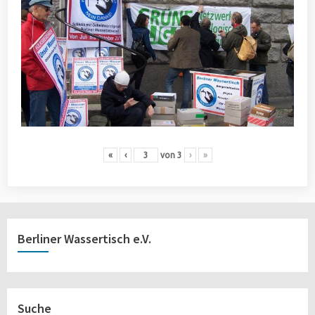
«
‹
von
3
›
»
Berliner Wassertisch e.V.
Suche