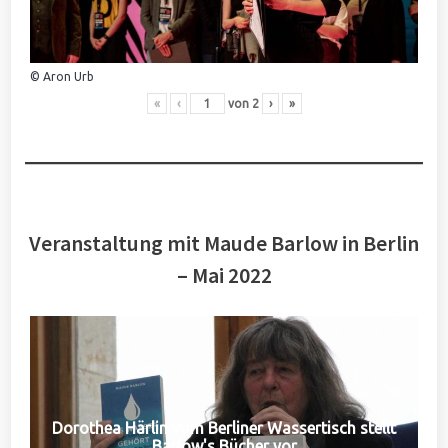
© Aron Urb
«
‹
von
2
›
»
Veranstaltung mit Maude Barlow in Berlin
– Mai 2022
Dorothea Härlin vom Berliner Wassertisch stellt
Barlow's Bücher vor