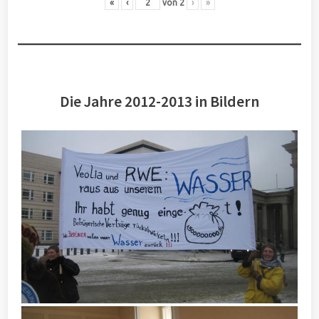
«
‹
von
2
›
»
Die Jahre 2012-2013 in Bildern