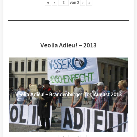
«
‹
von
2
›
»
Veolia Adieu! – 2013
Veolia Adieu! – Brandenburger Tor, August 2013