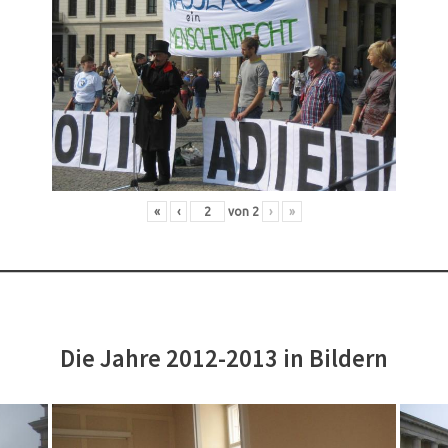
«
‹
von
2
›
»
Die Jahre 2012-2013 in Bildern