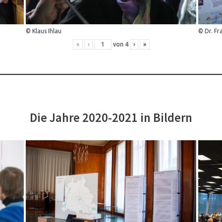
© Klaus Ihlau
© Dr. Fr
«
‹
von
4
›
»
Die Jahre 2020-2021 in Bildern