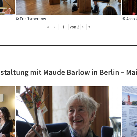
© Eric Tschernow
© Aron 
«
‹
von
2
›
»
staltung mit Maude Barlow in Berlin – Ma