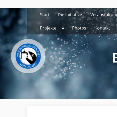
Skip
to
Start
Die Initiative
Veranstaltun
content
Toggle
Projekte
Photos
Kontakt
sub-
menu