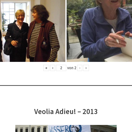
«
‹
von
2
›
»
Veolia Adieu! – 2013