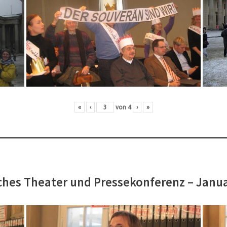
«
‹
von
4
›
»
hes Theater und Pressekonferenz – Janu