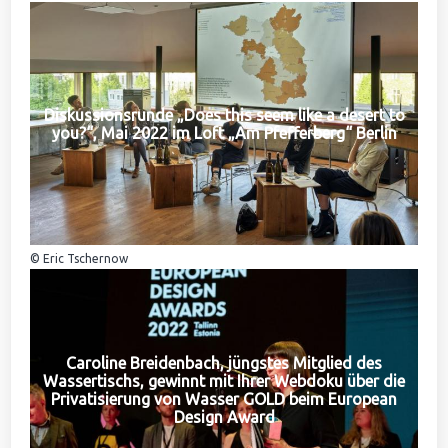
Diskussionsrunde „Does this seem like a desert to
you?“, Mai 2022 im Loft „Am Pfefferberg“ Berlin
© Eric Tschernow
Caroline Breidenbach, jüngstes Mitglied des
Wassertischs, gewinnt mit Ihrer Webdoku über die
Privatisierung von Wasser GOLD beim European
Design Award