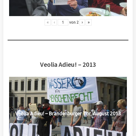
«
‹
von
2
›
»
Veolia Adieu! – 2013
Veolia Adieu! – Brandenburger Tor, August 2013