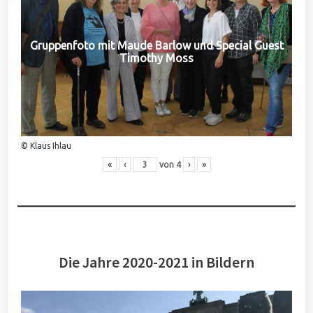
Gruppenfoto mit Maude Barlow und Special Guest
Timothy Moss
© Klaus Ihlau
«
‹
von
4
›
»
Die Jahre 2020-2021 in Bildern