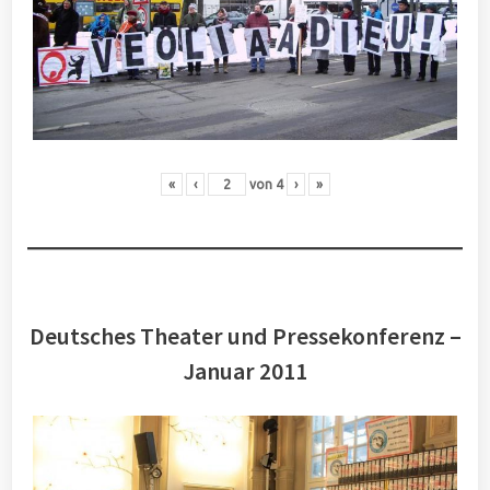
«
‹
von
4
›
»
Deutsches Theater und Pressekonferenz –
Januar 2011