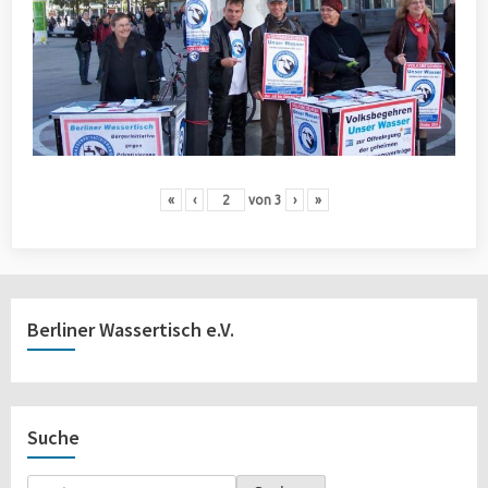
«
‹
von
3
›
»
Berliner Wassertisch e.V.
Suche
Suchen