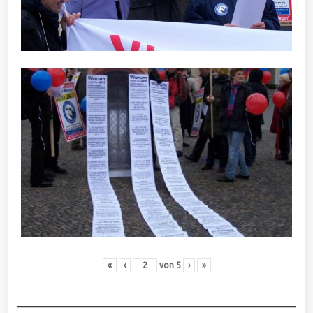
«
‹
von
5
›
»