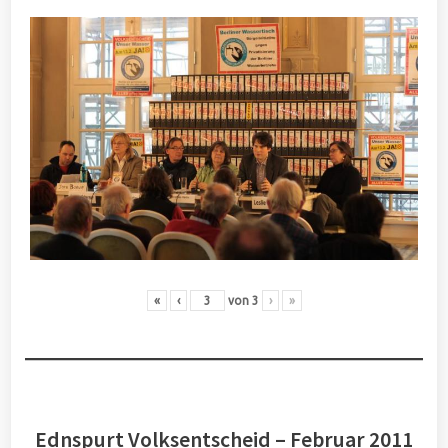
«
‹
von
3
›
»
Ednspurt Volksentscheid – Februar 2011