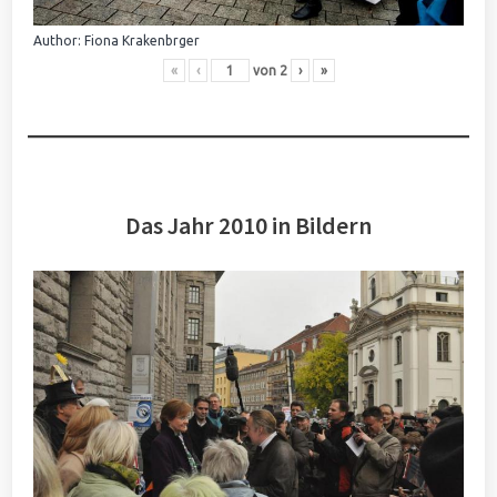
Author: Fiona Krakenbrger
«
‹
von
2
›
»
Das Jahr 2010 in Bildern