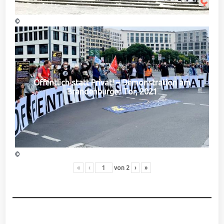
©
Öffentlich statt Privat! – Demonstration am
Brandenburger Tor, 2021
©
«
‹
von
2
›
»