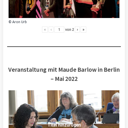
© Aron Urb
«
‹
von
2
›
»
Veranstaltung mit Maude Barlow in Berlin
– Mai 2022
Titel hinzufügen