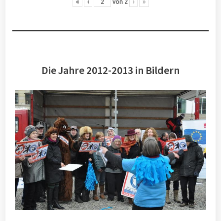
«
‹
von
2
›
»
Die Jahre 2012-2013 in Bildern