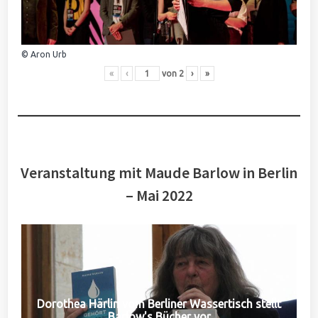
© Aron Urb
«
‹
von
2
›
»
Veranstaltung mit Maude Barlow in Berlin
– Mai 2022
Dorothea Härlin vom Berliner Wassertisch stellt
Barlow's Bücher vor