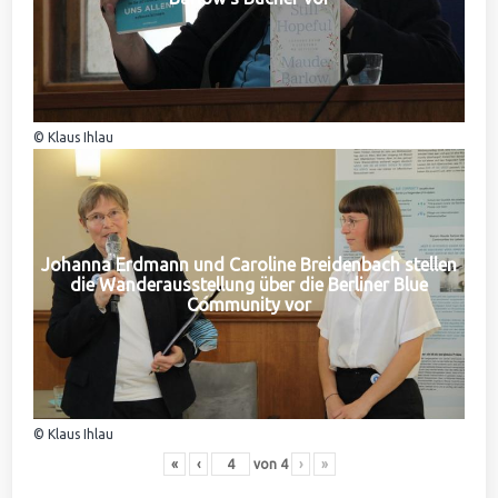
© Klaus Ihlau
Johanna Erdmann und Caroline Breidenbach stellen
die Wanderausstellung über die Berliner Blue
Community vor
© Klaus Ihlau
«
‹
von
4
›
»