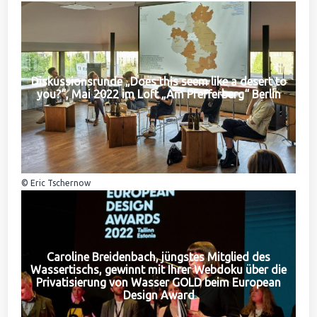
Diskussionsrunde „Does this seem like a desert to
you?“, Mai 2022 im Loft „Am Pfefferberg“ Berlin
© Eric Tschernow
Caroline Breidenbach, jüngstes Mitglied des
Wassertischs, gewinnt mit Ihrer Webdoku über die
Privatisierung von Wasser GOLD beim European
Design Award