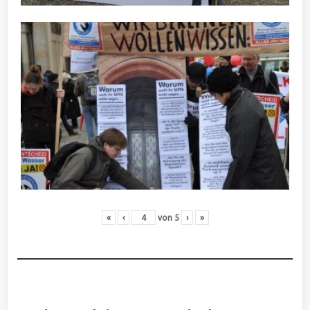
«
‹
von
5
›
»