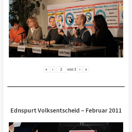
«
‹
von
3
›
»
Ednspurt Volksentscheid – Februar 2011