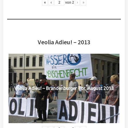
«
‹
von
2
›
»
Veolia Adieu! – 2013
Veolia Adieu! – Brandenburger Tor, August 2013