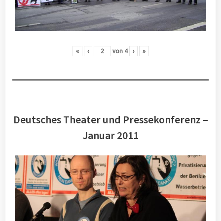
«
‹
von
4
›
»
Deutsches Theater und Pressekonferenz –
Januar 2011