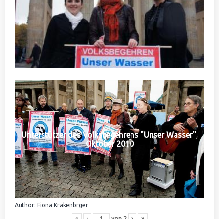
Unterstützer des Volksbegehrens "Unser Wasser",
Oktober 2010
Author: Fiona Krakenbrger
«
‹
von
2
›
»