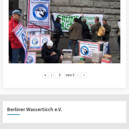
«
‹
von
3
›
»
Berliner Wassertisch e.V.