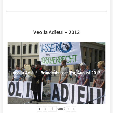
Veolia Adieu! – 2013
Veolia Adieu! – Brandenburger Tor, August 2013
«
‹
von
2
›
»