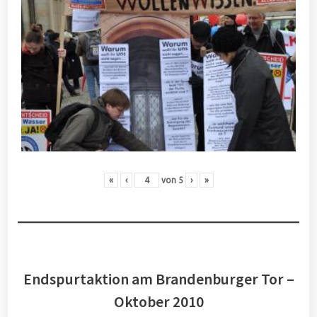
«
‹
von
5
›
»
Endspurtaktion am Brandenburger Tor –
Oktober 2010