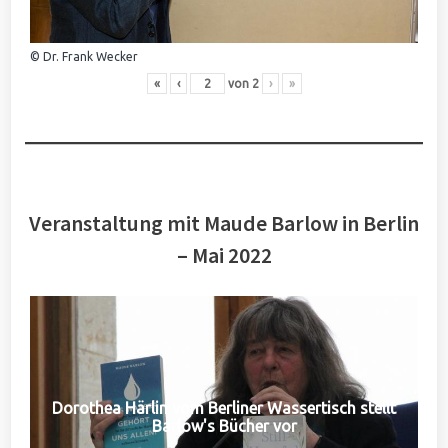
© Dr. Frank Wecker
«
‹
von
2
›
»
Veranstaltung mit Maude Barlow in Berlin
– Mai 2022
Dorothea Härlin vom Berliner Wassertisch stellt
Barlow's Bücher vor