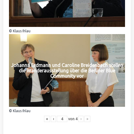
© Klaus Ihlau
Johanna Erdmann und Caroline Breidenbach stellen
die Wanderausstellung über die Berliner Blue
Community vor
© Klaus Ihlau
«
‹
von
4
›
»