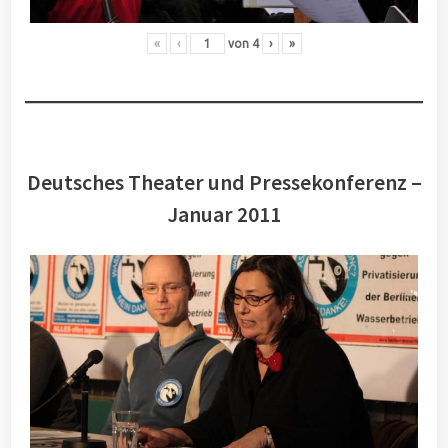
«
‹
von
4
›
»
Deutsches Theater und Pressekonferenz –
Januar 2011