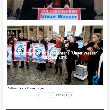
Unterstützer des Volksbegehrens "Unser Wasser",
Oktober 2010
Author: Fiona Krakenbrger
«
‹
von
2
›
»