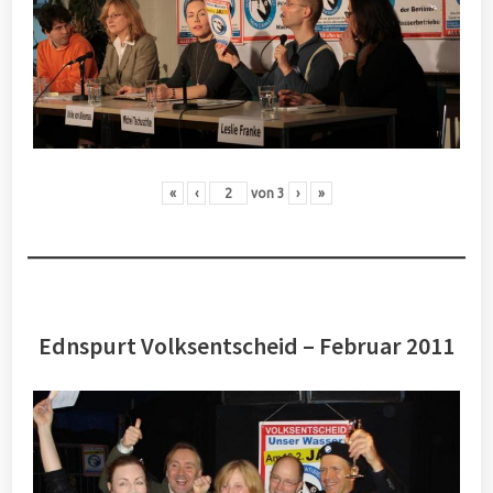
«
‹
von
3
›
»
Ednspurt Volksentscheid – Februar 2011