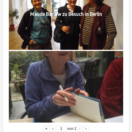
Maude Barlow zu Besuch in Berlin
«
‹
von
2
›
»