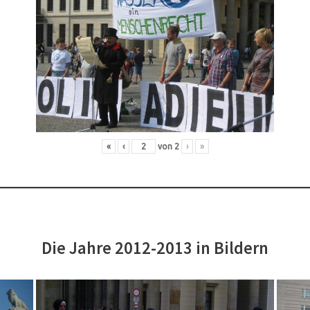
«
‹
von
2
›
»
Die Jahre 2012-2013 in Bildern