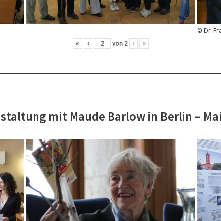
© Dr. Fr
«
‹
von
2
›
»
staltung mit Maude Barlow in Berlin – Ma