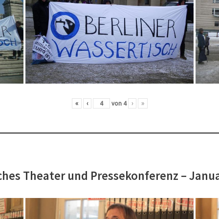
«
‹
von
4
›
»
hes Theater und Pressekonferenz – Janu