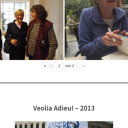
«
‹
von
2
›
»
Veolia Adieu! – 2013