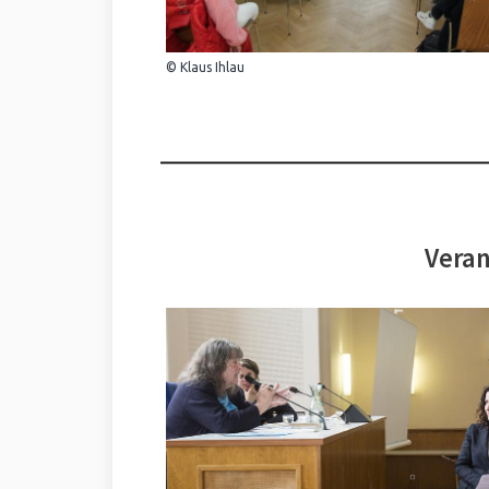
© Klaus Ihlau
Veran