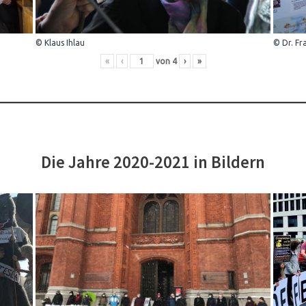
© Klaus Ihlau
© Dr. Fr
«
‹
von
4
›
»
Die Jahre 2020-2021 in Bildern