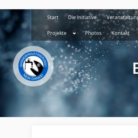
Skip
to
Start
Die Initiative
Veranstaltun
content
Toggle
Projekte
Photos
Kontakt
sub-
menu