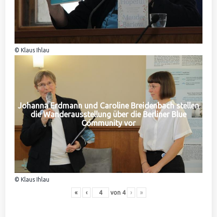
© Klaus Ihlau
Johanna Erdmann und Caroline Breidenbach stellen
die Wanderausstellung über die Berliner Blue
Community vor
© Klaus Ihlau
«
‹
von
4
›
»