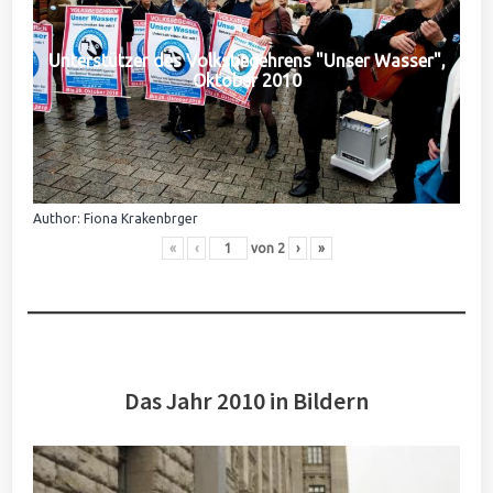
Unterstützer des Volksbegehrens "Unser Wasser",
Oktober 2010
Author: Fiona Krakenbrger
«
‹
von
2
›
»
Das Jahr 2010 in Bildern