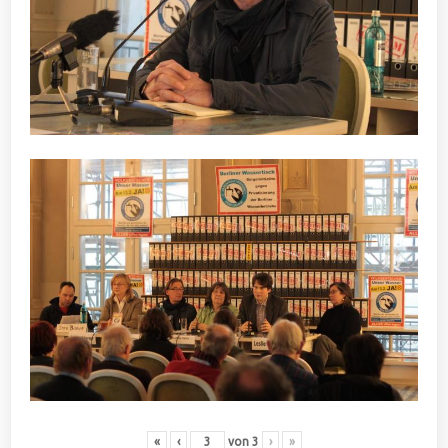
«
‹
von
3
›
»