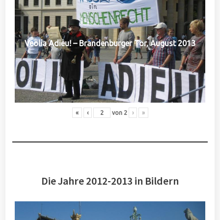
Veolia Adieu! – Brandenburger Tor, August 2013
«
‹
von
2
›
»
Die Jahre 2012-2013 in Bildern