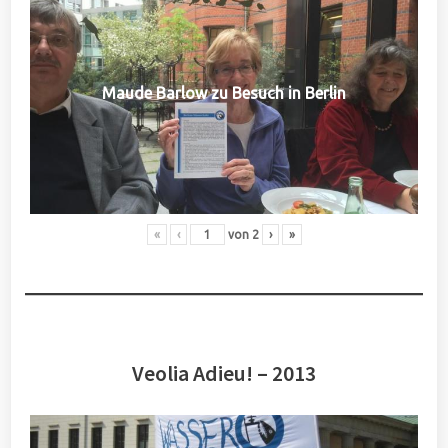
Maude Barlow zu Besuch in Berlin
«
‹
von
2
›
»
Veolia Adieu! – 2013