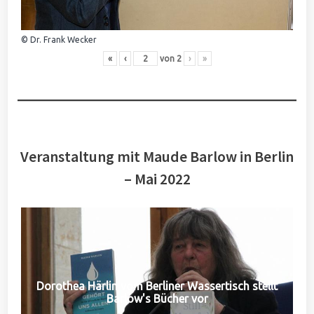
© Dr. Frank Wecker
«
‹
von
2
›
»
Veranstaltung mit Maude Barlow in Berlin
– Mai 2022
Dorothea Härlin vom Berliner Wassertisch stellt
Barlow's Bücher vor