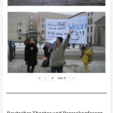
«
‹
von
4
›
»