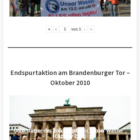
«
‹
von
5
›
»
Endspurtaktion am Brandenburger Tor –
Oktober 2010
Unterstützer des Volksbegehrens "Unser Wasser",
Oktober 2010