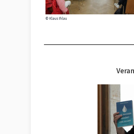
© Klaus Ihlau
Veran