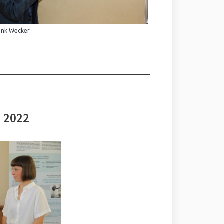
ank Wecker
i 2022