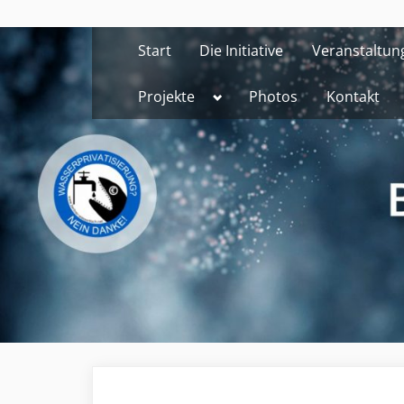
Skip
to
Start
Die Initiative
Veranstaltun
content
Toggle
Projekte
Photos
Kontakt
sub-
menu