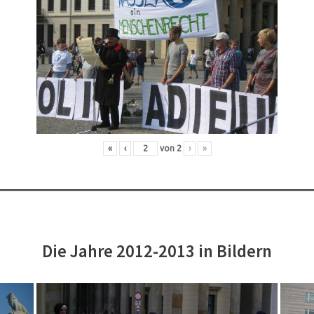
«
‹
von
2
›
»
Die Jahre 2012-2013 in Bildern