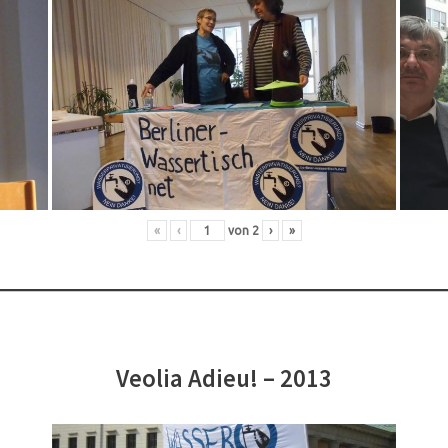
«
‹
von
2
›
»
Veolia Adieu! – 2013