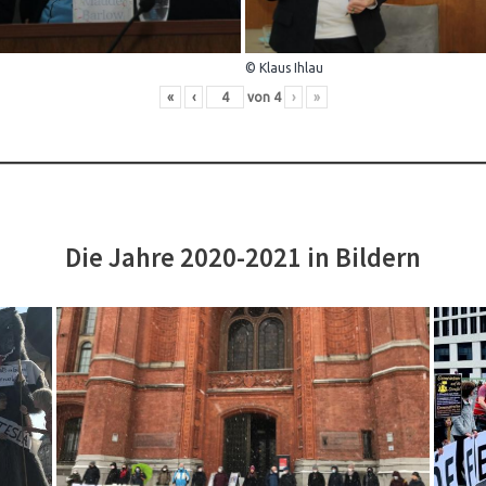
© Klaus Ihlau
«
‹
von
4
›
»
Die Jahre 2020-2021 in Bildern