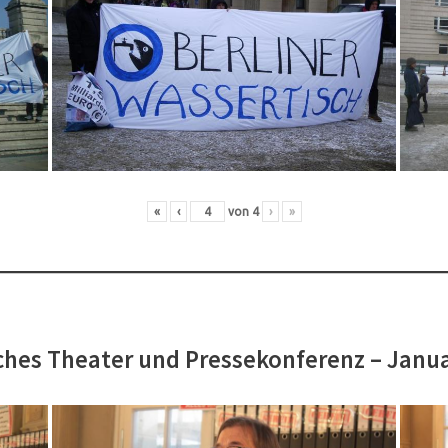
«
‹
von
4
›
»
hes Theater und Pressekonferenz – Janu