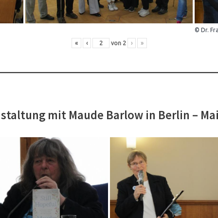
© Dr. Fr
«
‹
von
2
›
»
staltung mit Maude Barlow in Berlin – Ma