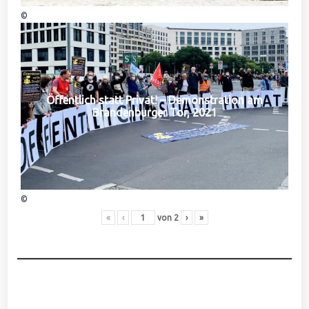
©
Öffentlich statt Privat! – Demonstration am
Brandenburger Tor, 2021
©
«
‹
von
2
›
»