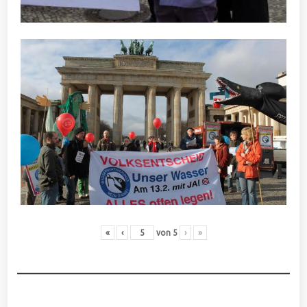
«
‹
von
5
›
»