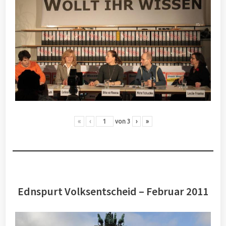
«
‹
von
3
›
»
Ednspurt Volksentscheid – Februar 2011