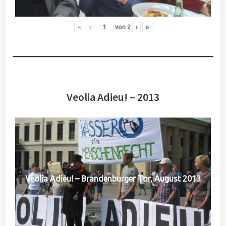
«
‹
von
2
›
»
Veolia Adieu! – 2013
Veolia Adieu! – Brandenburger Tor, August 2013