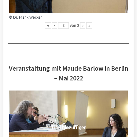
© Dr. Frank Wecker
«
‹
von
2
›
»
Veranstaltung mit Maude Barlow in Berlin
– Mai 2022
Titel hinzufügen