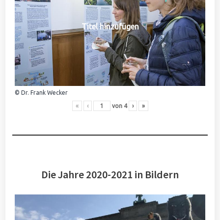
Titel hinzufügen
© Dr. Frank Wecker
«
‹
von
4
›
»
Die Jahre 2020-2021 in Bildern