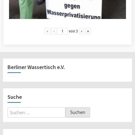
«
‹
von
3
›
»
Berliner Wassertisch e.V.
Suche
Suchen
nach: