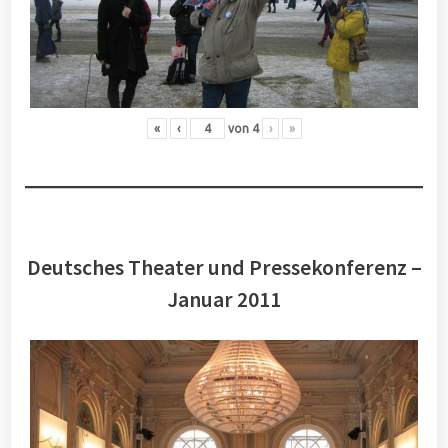
«
‹
von
4
›
»
Deutsches Theater und Pressekonferenz –
Januar 2011