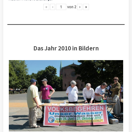
«
‹
von
2
›
»
Das Jahr 2010 in Bildern