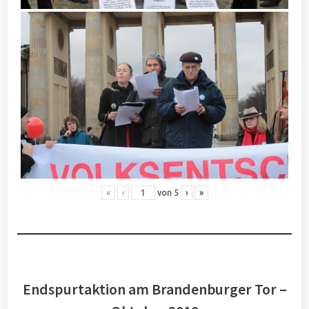
«
‹
von
5
›
»
Endspurtaktion am Brandenburger Tor –