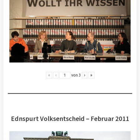
«
‹
von
3
›
»
Ednspurt Volksentscheid – Februar 2011