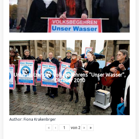
Unterstützer des Volksbegehrens "Unser Wasser",
Oktober 2010
Author: Fiona Krakenbrger
«
‹
von
2
›
»