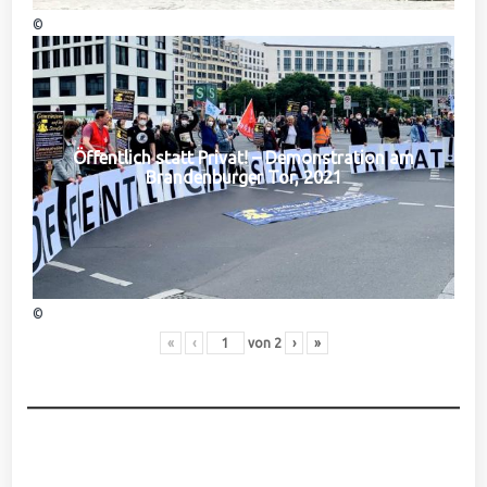
©
Öffentlich statt Privat! – Demonstration am
Brandenburger Tor, 2021
©
«
‹
von
2
›
»