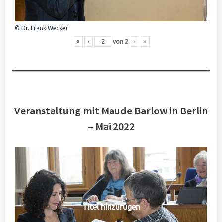
© Dr. Frank Wecker
«
‹
von
2
›
»
Veranstaltung mit Maude Barlow in Berlin
– Mai 2022
Titel hinzufügen