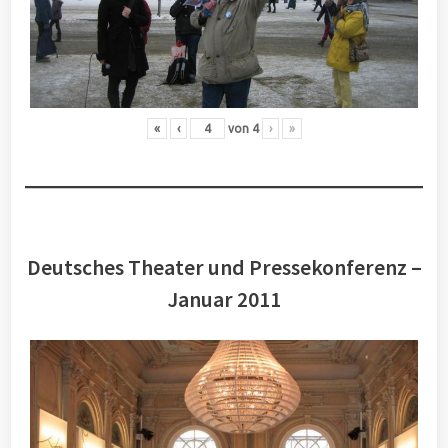
«
‹
von
4
›
»
Deutsches Theater und Pressekonferenz –
Januar 2011