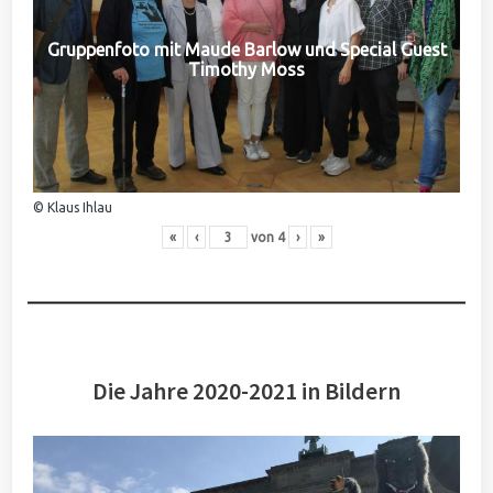
Gruppenfoto mit Maude Barlow und Special Guest
Timothy Moss
© Klaus Ihlau
«
‹
von
4
›
»
Die Jahre 2020-2021 in Bildern