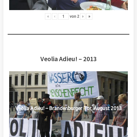
«
‹
von
2
›
»
Veolia Adieu! – 2013
Veolia Adieu! – Brandenburger Tor, August 2013