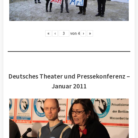
«
‹
von
4
›
»
Deutsches Theater und Pressekonferenz –
Januar 2011