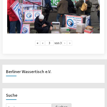
«
‹
von
3
›
»
Berliner Wassertisch e.V.
Suche
Suchen