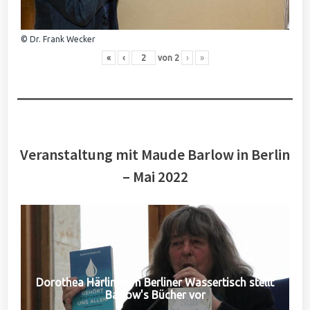
© Dr. Frank Wecker
«
‹
von
2
›
»
Veranstaltung mit Maude Barlow in Berlin
– Mai 2022
Dorothea Härlin vom Berliner Wassertisch stellt
Barlow's Bücher vor