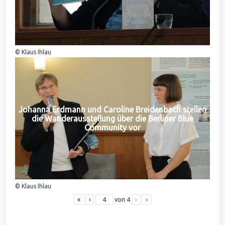
© Klaus Ihlau
Johanna Erdmann und Caroline Breidenbach stellen
die Wanderausstellung über die Berliner Blue
Community vor
© Klaus Ihlau
«
‹
von
4
›
»