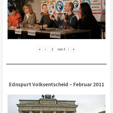
«
‹
von
3
›
»
Ednspurt Volksentscheid – Februar 2011