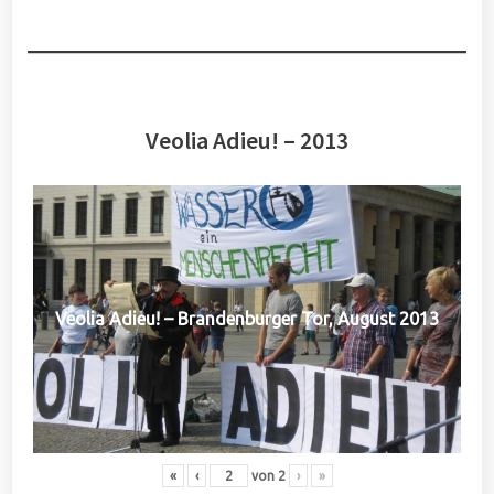
Veolia Adieu! – 2013
Veolia Adieu! – Brandenburger Tor, August 2013
«
‹
von
2
›
»