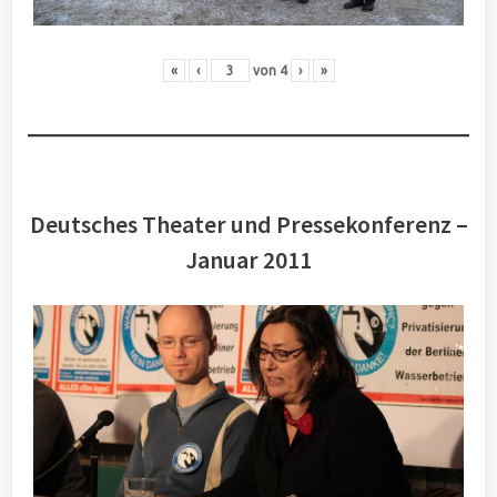
«
‹
von
4
›
»
Deutsches Theater und Pressekonferenz –
Januar 2011