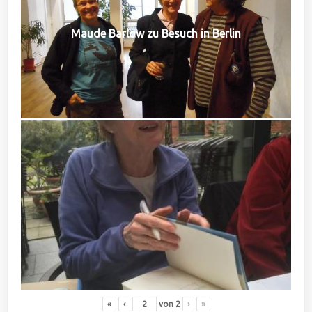
Maude Barlow zu Besuch in Berlin
«
‹
von
2
›
»