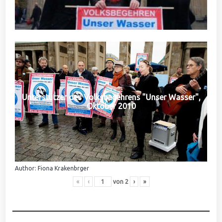
Unterstützer des Volksbegehrens "Unser Wasser",
Oktober 2010
Author: Fiona Krakenbrger
«
‹
von
2
›
»