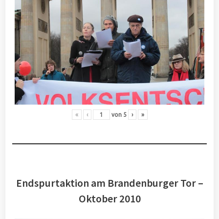
«
‹
von
5
›
»
Endspurtaktion am Brandenburger Tor –
Oktober 2010