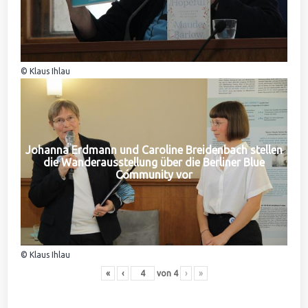
© Klaus Ihlau
Johanna Erdmann und Caroline Breidenbach stellen
die Wanderausstellung über die Berliner Blue
Community vor
© Klaus Ihlau
«
‹
von
4
›
»