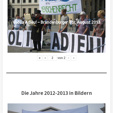
Veolia Adieu! – Brandenburger Tor, August 2013
«
‹
von
2
›
»
Die Jahre 2012-2013 in Bildern