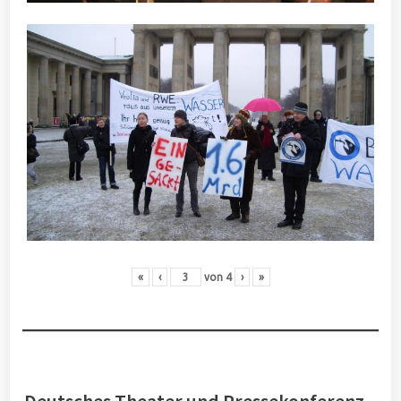
«
‹
von
4
›
»