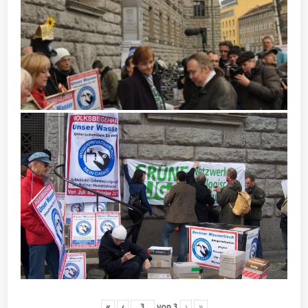
«
‹
von
3
›
»