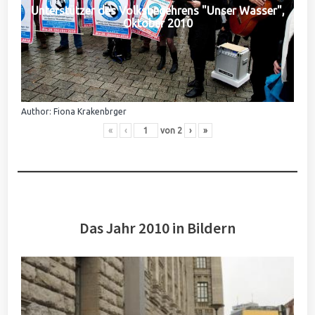
Unterstützer des Volksbegehrens "Unser Wasser",
Oktober 2010
Author: Fiona Krakenbrger
«
‹
von
2
›
»
Das Jahr 2010 in Bildern