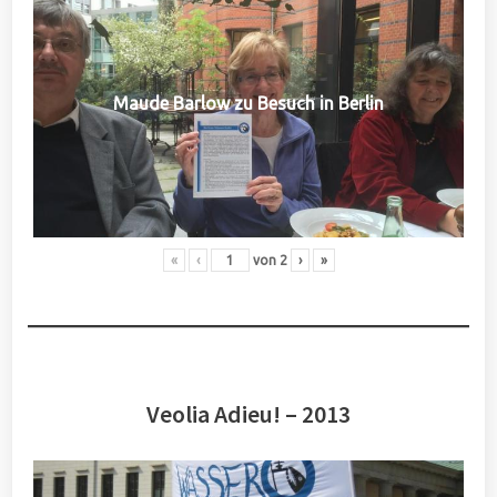
Maude Barlow zu Besuch in Berlin
«
‹
von
2
›
»
Veolia Adieu! – 2013