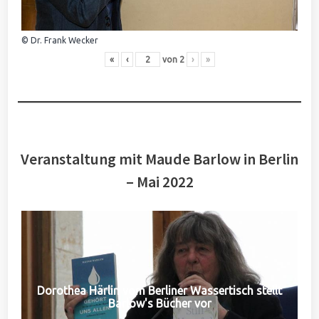
© Dr. Frank Wecker
«
‹
von
2
›
»
Veranstaltung mit Maude Barlow in Berlin
– Mai 2022
Dorothea Härlin vom Berliner Wassertisch stellt
Barlow's Bücher vor