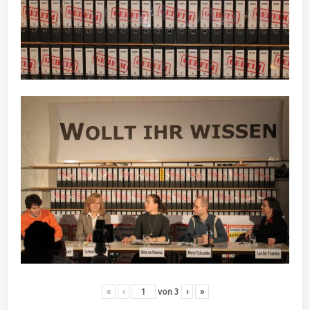
«
‹
von
3
›
»