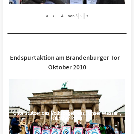
«
‹
von
5
›
»
Endspurtaktion am Brandenburger Tor –
Oktober 2010
Unterstützer des Volksbegehrens "Unser Wasser",
Oktober 2010