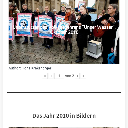
Unterstützer des Volksbegehrens "Unser Wasser",
Oktober 2010
Author: Fiona Krakenbrger
«
‹
von
2
›
»
Das Jahr 2010 in Bildern