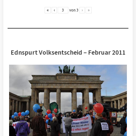
«
‹
von
3
›
»
Ednspurt Volksentscheid – Februar 2011