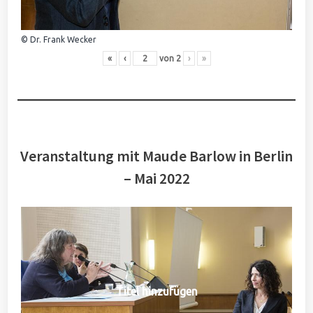
© Dr. Frank Wecker
«
‹
von
2
›
»
Veranstaltung mit Maude Barlow in Berlin
– Mai 2022
Titel hinzufügen