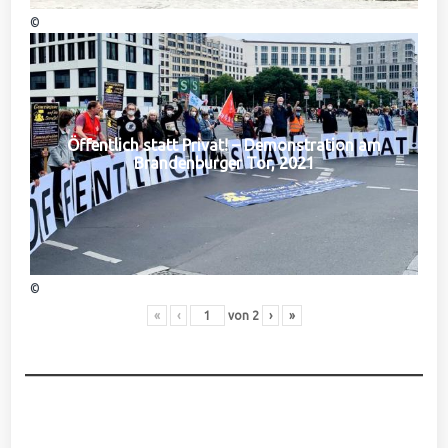
©
Öffentlich statt Privat! – Demonstration am
Brandenburger Tor, 2021
©
«
‹
von
2
›
»