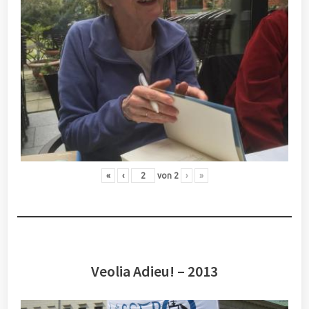
«
‹
von
2
›
»
Veolia Adieu! – 2013