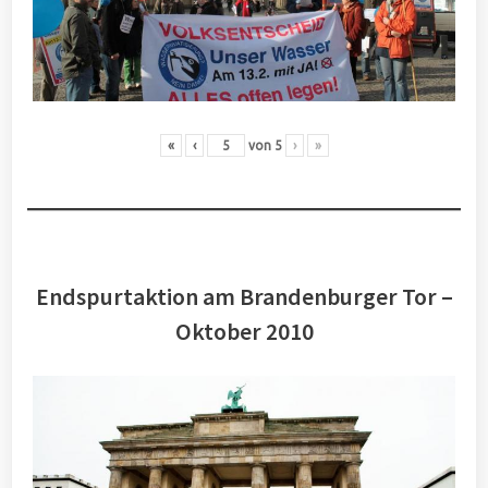
«
‹
von
5
›
»
Endspurtaktion am Brandenburger Tor –
Oktober 2010