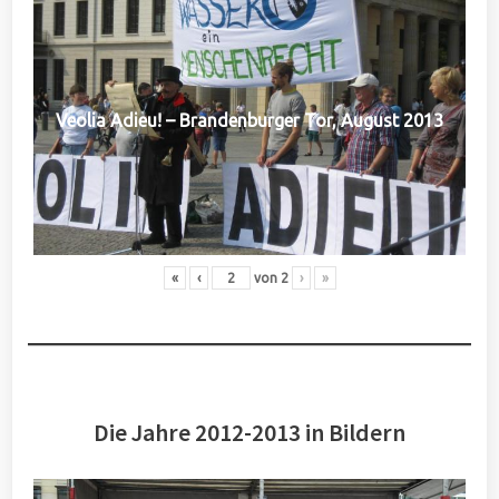
Veolia Adieu! – Brandenburger Tor, August 2013
«
‹
von
2
›
»
Die Jahre 2012-2013 in Bildern