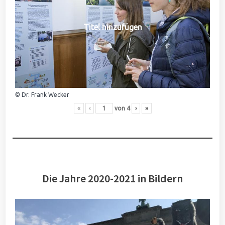
Titel hinzufügen
© Dr. Frank Wecker
«
‹
von
4
›
»
Die Jahre 2020-2021 in Bildern