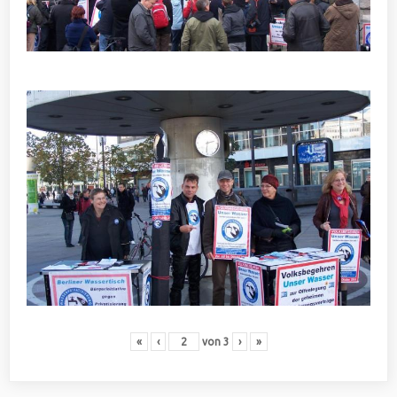
«
‹
von
3
›
»