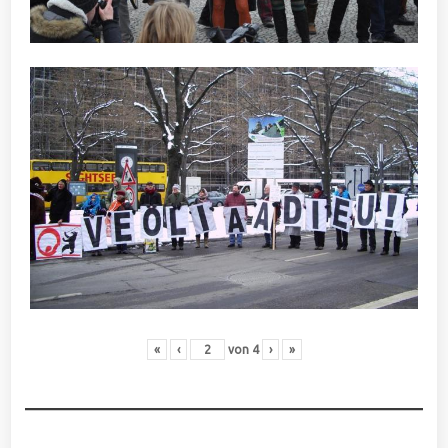
«
‹
von
4
›
»