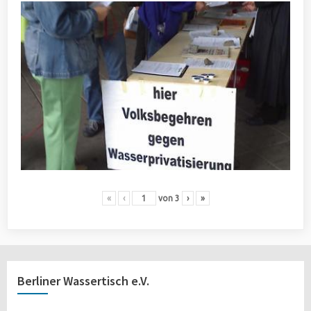
«
‹
von
3
›
»
Berliner Wassertisch e.V.