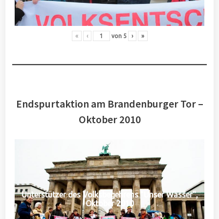
«
‹
von
5
›
»
Endspurtaktion am Brandenburger Tor –
Oktober 2010
Unterstützer des Volksbegehrens "Unser Wasser",
Oktober 2010