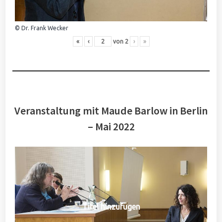
© Dr. Frank Wecker
«
‹
von
2
›
»
Veranstaltung mit Maude Barlow in Berlin
– Mai 2022
Titel hinzufügen