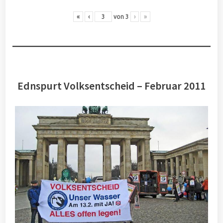
«
‹
von
3
›
»
Ednspurt Volksentscheid – Februar 2011