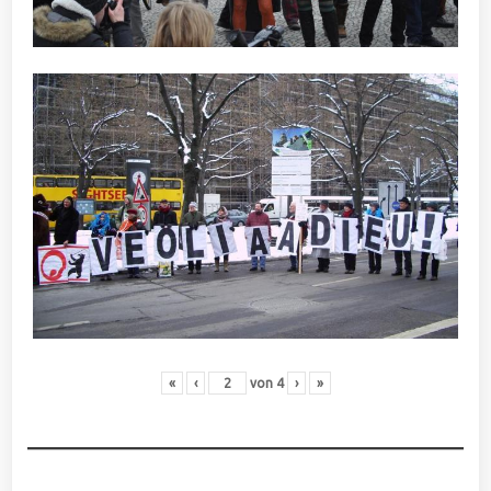
«
‹
von
4
›
»