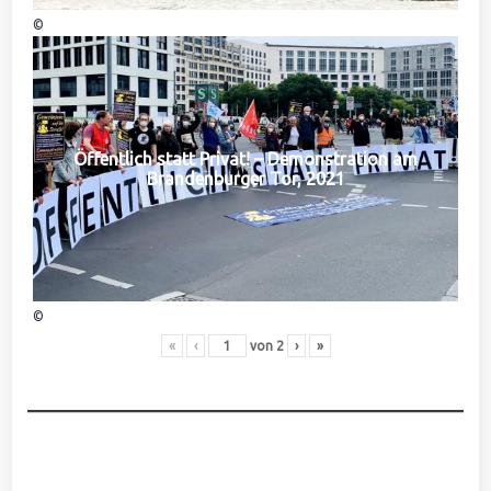
©
Öffentlich statt Privat! – Demonstration am
Brandenburger Tor, 2021
©
«
‹
von
2
›
»