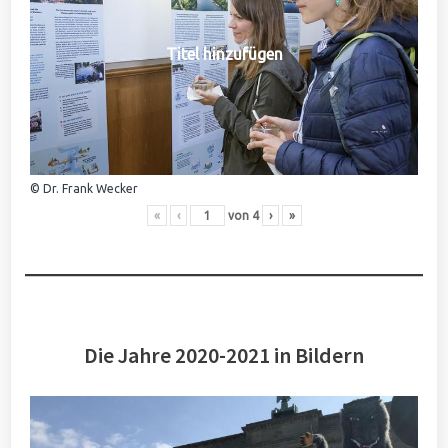
Titel hinzufügen
© Dr. Frank Wecker
«
‹
von
4
›
»
Die Jahre 2020-2021 in Bildern