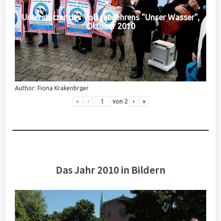
Unterstützer des Volksbegehrens "Unser Wasser",
Oktober 2010
Author: Fiona Krakenbrger
«
‹
von
2
›
»
Das Jahr 2010 in Bildern