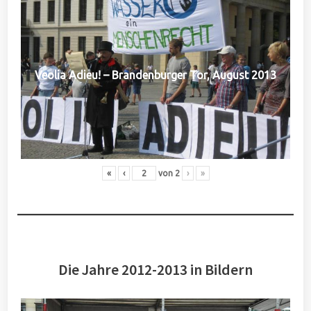
Veolia Adieu! – Brandenburger Tor, August 2013
«
‹
von
2
›
»
Die Jahre 2012-2013 in Bildern