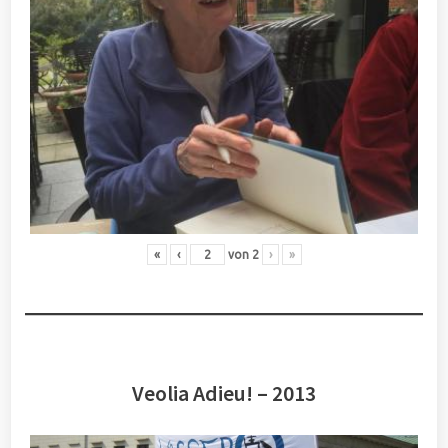
«
‹
von
2
›
»
Veolia Adieu! – 2013