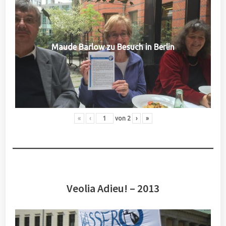
Maude Barlow zu Besuch in Berlin
«
‹
von
2
›
»
Veolia Adieu! – 2013