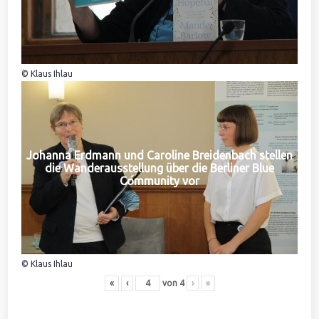
© Klaus Ihlau
Johanna Erdmann und Caroline Breidenbach stellen
die Wanderausstellung über die Berliner Blue
Community vor
© Klaus Ihlau
«
‹
von
4
›
»