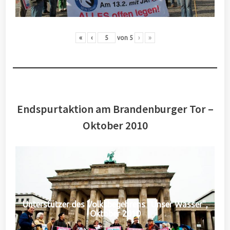
«
‹
von
5
›
»
Endspurtaktion am Brandenburger Tor –
Oktober 2010
Unterstützer des Volksbegehrens "Unser Wasser",
Oktober 2010