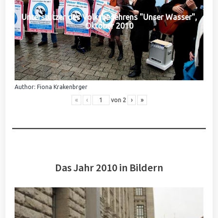
Unterstützer des Volksbegehrens "Unser Wasser",
Oktober 2010
Author: Fiona Krakenbrger
«
‹
von
2
›
»
Das Jahr 2010 in Bildern