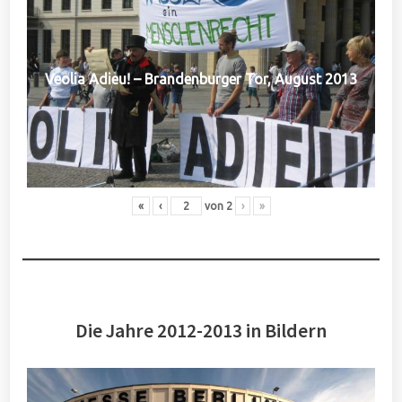
Veolia Adieu! – Brandenburger Tor, August 2013
«
‹
von
2
›
»
Die Jahre 2012-2013 in Bildern