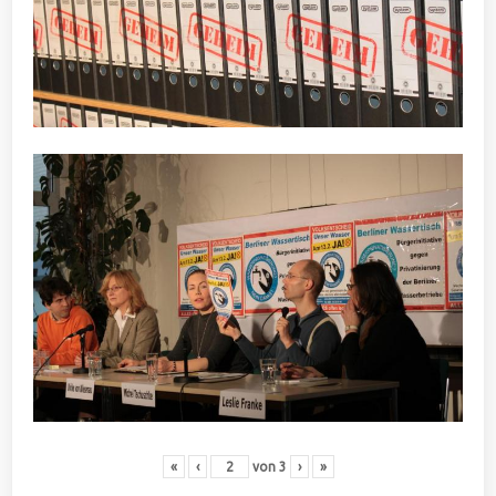
«
‹
von
3
›
»