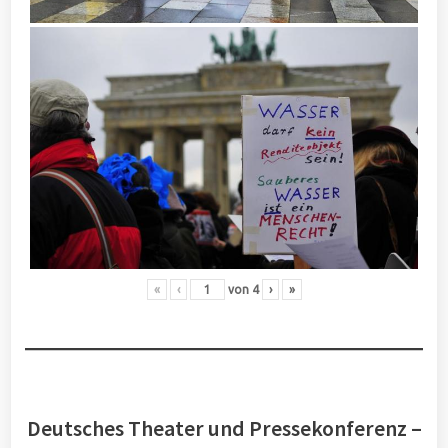
«
‹
von
4
›
»
Deutsches Theater und Pressekonferenz –