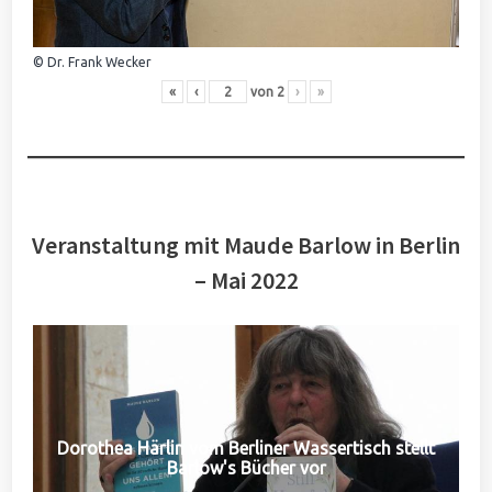
© Dr. Frank Wecker
«
‹
von
2
›
»
Veranstaltung mit Maude Barlow in Berlin
– Mai 2022
Dorothea Härlin vom Berliner Wassertisch stellt
Barlow's Bücher vor