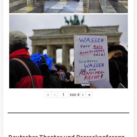
«
‹
von
4
›
»