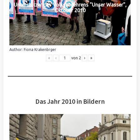
Unterstützer des Volksbegehrens "Unser Wasser",
Oktober 2010
Author: Fiona Krakenbrger
«
‹
von
2
›
»
Das Jahr 2010 in Bildern