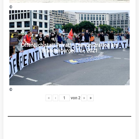
©
Öffentlich statt Privat! – Demonstration am
Brandenburger Tor, 2021
©
«
‹
von
2
›
»