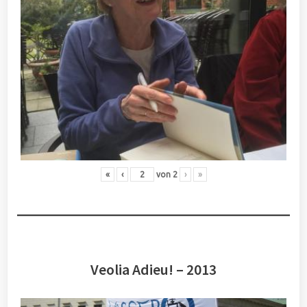
«
‹
von
2
›
»
Veolia Adieu! – 2013