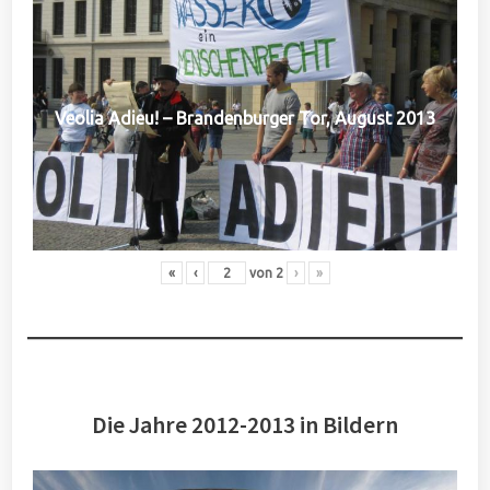
Veolia Adieu! – Brandenburger Tor, August 2013
«
‹
von
2
›
»
Die Jahre 2012-2013 in Bildern