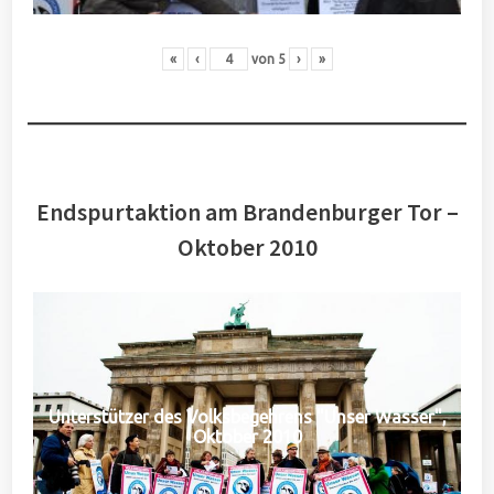
«
‹
von
5
›
»
Endspurtaktion am Brandenburger Tor –
Oktober 2010
Unterstützer des Volksbegehrens "Unser Wasser",
Oktober 2010