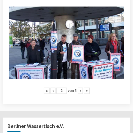
«
‹
von
3
›
»
Berliner Wassertisch e.V.