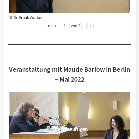
© Dr. Frank Wecker
«
‹
von
2
›
»
Veranstaltung mit Maude Barlow in Berlin
– Mai 2022
Titel hinzufügen