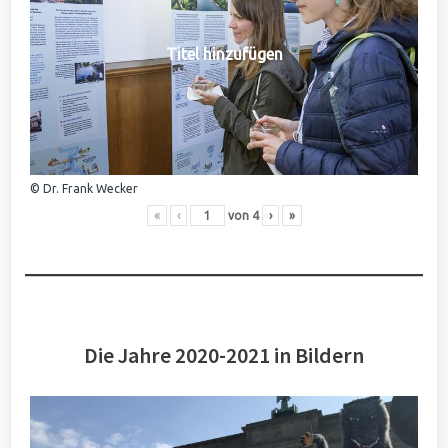
Titel hinzufügen
© Dr. Frank Wecker
«
‹
von
4
›
»
Die Jahre 2020-2021 in Bildern