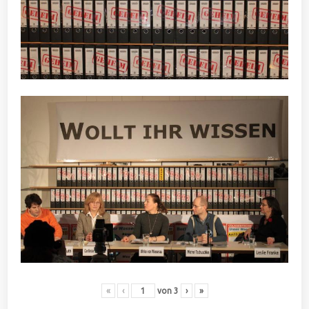
«
‹
von
3
›
»