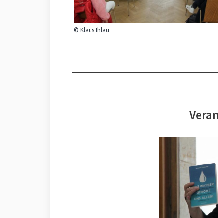
© Klaus Ihlau
Veran