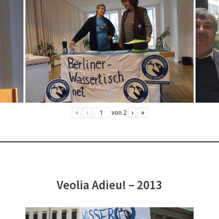
«
‹
von
2
›
»
Veolia Adieu! – 2013