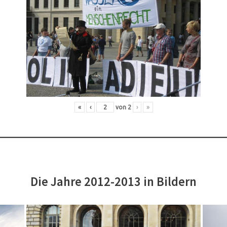
«
‹
von
2
›
»
Die Jahre 2012-2013 in Bildern