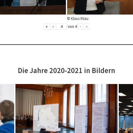
© Klaus Ihlau
«
‹
von
4
›
»
Die Jahre 2020-2021 in Bildern