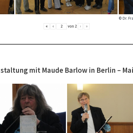
© Dr. Fr
«
‹
von
2
›
»
staltung mit Maude Barlow in Berlin – Ma