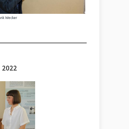
ank Wecker
i 2022