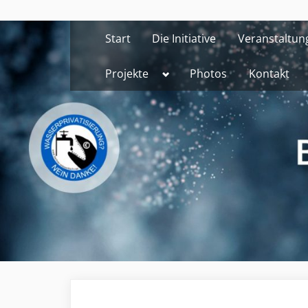
Skip
to
Start
Die Initiative
Veranstaltun
content
Toggle
Projekte
Photos
Kontakt
sub-
menu