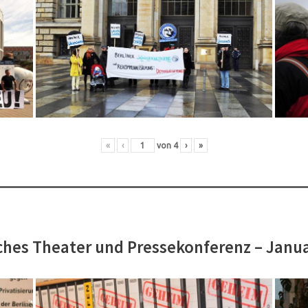
«
‹
von
4
›
»
hes Theater und Pressekonferenz – Janu