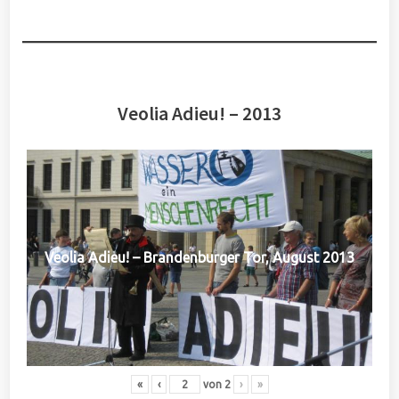
Veolia Adieu! – 2013
Veolia Adieu! – Brandenburger Tor, August 2013
«
‹
von
2
›
»