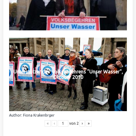
Unterstützer des Volksbegehrens "Unser Wasser",
Oktober 2010
Author: Fiona Krakenbrger
«
‹
von
2
›
»