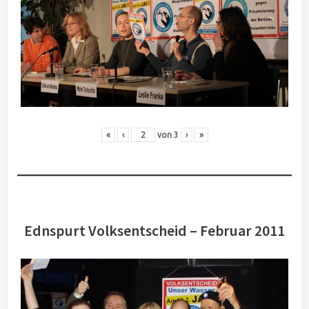
«
‹
von
3
›
»
Ednspurt Volksentscheid – Februar 2011