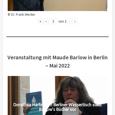
© Dr. Frank Wecker
«
‹
von
2
›
»
Veranstaltung mit Maude Barlow in Berlin
– Mai 2022
Dorothea Härlin vom Berliner Wassertisch stellt
Barlow's Bücher vor