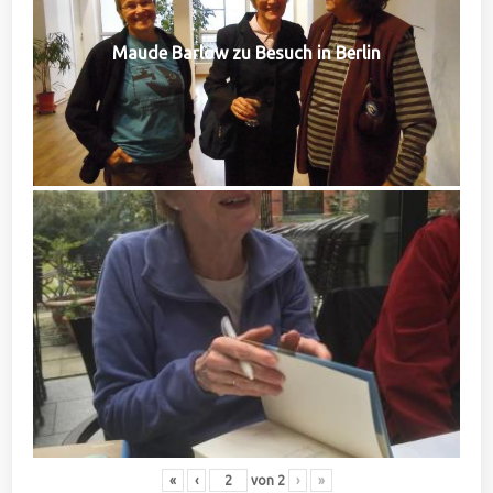
Maude Barlow zu Besuch in Berlin
«
‹
von
2
›
»