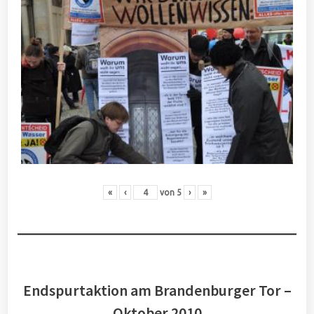
«
‹
von
5
›
»
Endspurtaktion am Brandenburger Tor –
Oktober 2010