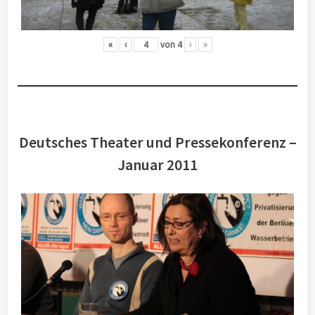
«
‹
von
4
›
»
Deutsches Theater und Pressekonferenz –
Januar 2011