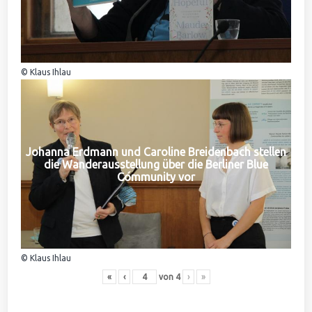
© Klaus Ihlau
Johanna Erdmann und Caroline Breidenbach stellen
die Wanderausstellung über die Berliner Blue
Community vor
© Klaus Ihlau
«
‹
von
4
›
»