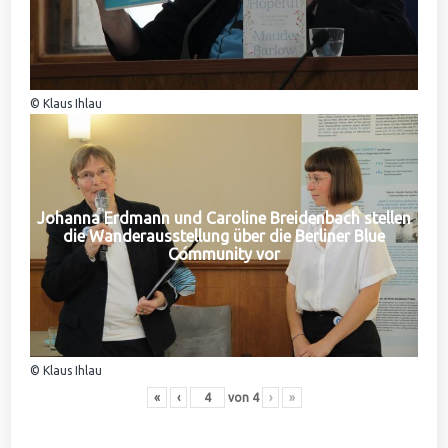
© Klaus Ihlau
Johanna Erdmann und Caroline Breidenbach stellen
die Wanderausstellung über die Berliner Blue
Community vor
© Klaus Ihlau
«
‹
von
4
›
»