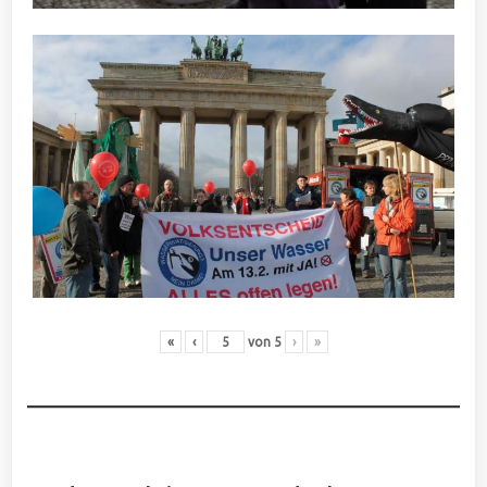
«
‹
von
5
›
»