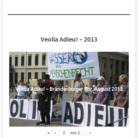
Veolia Adieu! – 2013
Veolia Adieu! – Brandenburger Tor, August 2013
«
‹
von
2
›
»