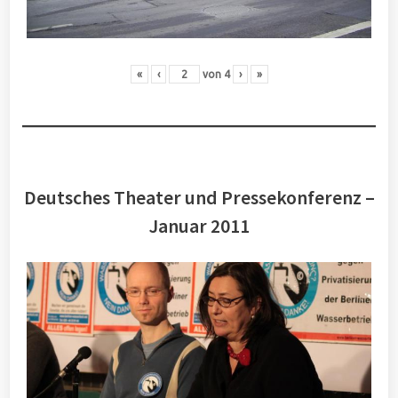
«
‹
von
4
›
»
Deutsches Theater und Pressekonferenz –
Januar 2011