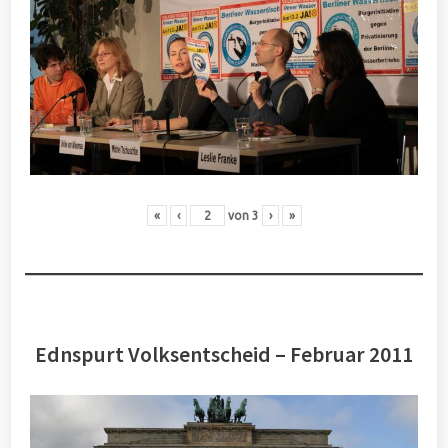
«
‹
von
3
›
»
Ednspurt Volksentscheid – Februar 2011