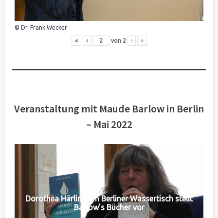
© Dr. Frank Wecker
«
‹
von
2
›
»
Veranstaltung mit Maude Barlow in Berlin
– Mai 2022
Dorothea Härlin vom Berliner Wassertisch stellt
Barlow's Bücher vor