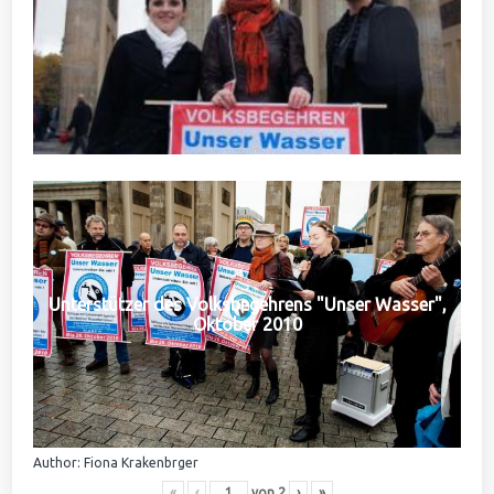
Unterstützer des Volksbegehrens "Unser Wasser",
Oktober 2010
Author: Fiona Krakenbrger
«
‹
von
2
›
»