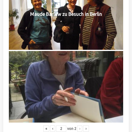
Maude Barlow zu Besuch in Berlin
«
‹
von
2
›
»