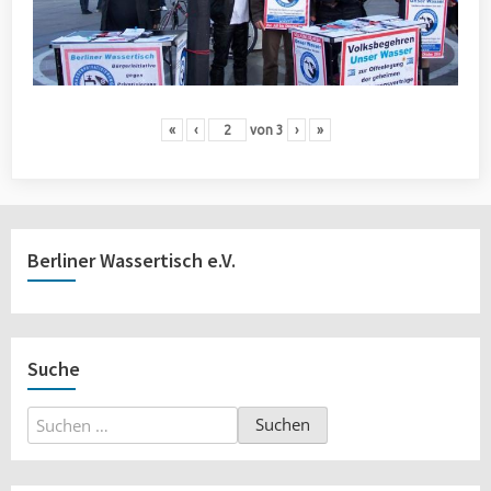
«
‹
von
3
›
»
Berliner Wassertisch e.V.
Suche
Suchen
nach: