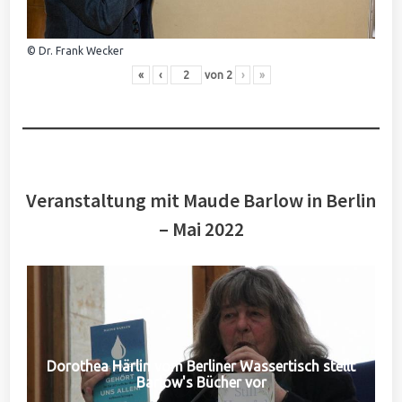
© Dr. Frank Wecker
«
‹
von
2
›
»
Veranstaltung mit Maude Barlow in Berlin
– Mai 2022
Dorothea Härlin vom Berliner Wassertisch stellt
Barlow's Bücher vor