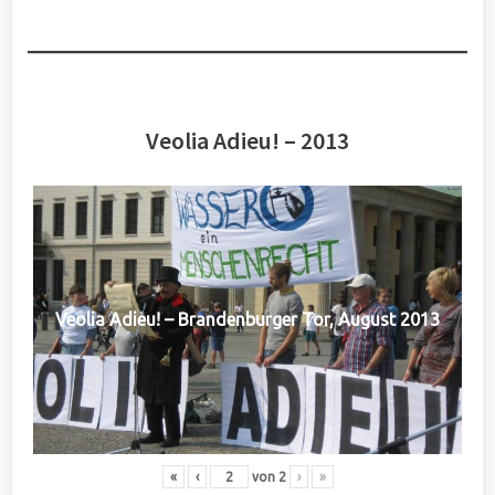
Veolia Adieu! – 2013
Veolia Adieu! – Brandenburger Tor, August 2013
«
‹
von
2
›
»