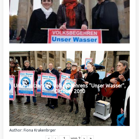
Unterstützer des Volksbegehrens "Unser Wasser",
Oktober 2010
Author: Fiona Krakenbrger
«
‹
von
2
›
»