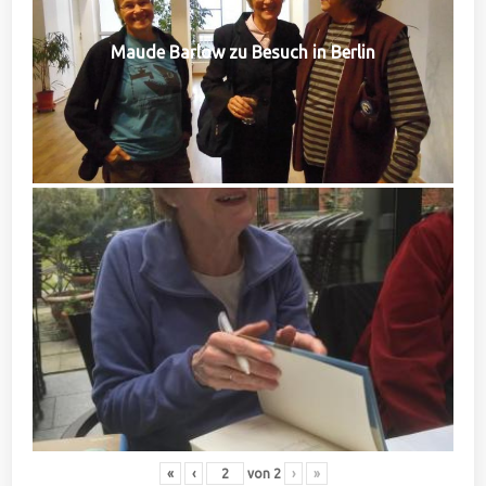
Maude Barlow zu Besuch in Berlin
«
‹
von
2
›
»