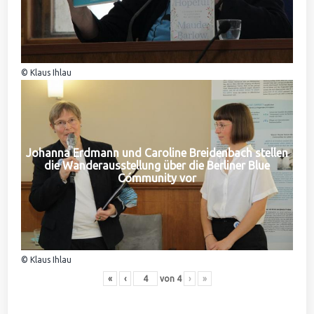
© Klaus Ihlau
Johanna Erdmann und Caroline Breidenbach stellen
die Wanderausstellung über die Berliner Blue
Community vor
© Klaus Ihlau
«
‹
von
4
›
»