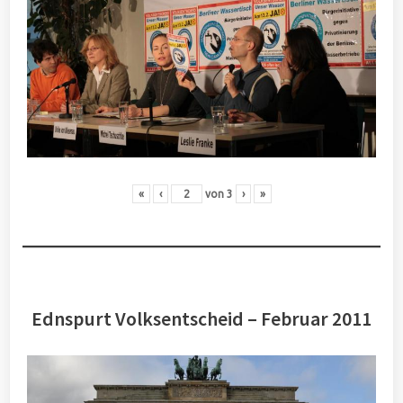
«
‹
von
3
›
»
Ednspurt Volksentscheid – Februar 2011