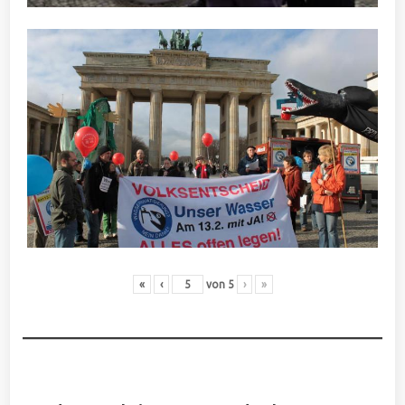
«
‹
von
5
›
»