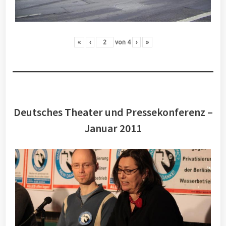
«
‹
von
4
›
»
Deutsches Theater und Pressekonferenz –
Januar 2011