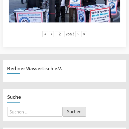
«
‹
von
3
›
»
Berliner Wassertisch e.V.
Suche
Suchen
nach: