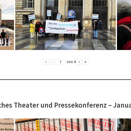
«
‹
von
4
›
»
hes Theater und Pressekonferenz – Janu