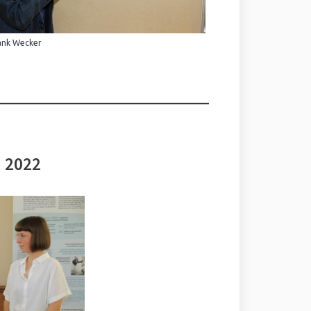
ank Wecker
i 2022