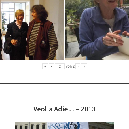
«
‹
von
2
›
»
Veolia Adieu! – 2013