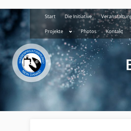
Skip
to
Start
Die Initiative
Veranstaltun
content
Toggle
Projekte
Photos
Kontakt
sub-
menu