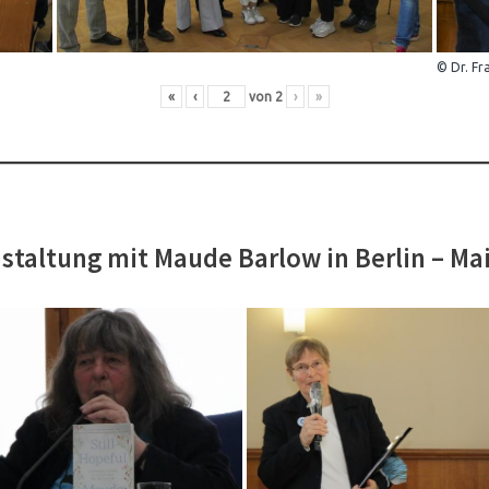
© Dr. Fr
«
‹
von
2
›
»
staltung mit Maude Barlow in Berlin – Ma