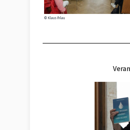
© Klaus Ihlau
Veran