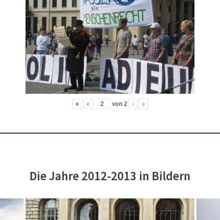
«
‹
von
2
›
»
Die Jahre 2012-2013 in Bildern