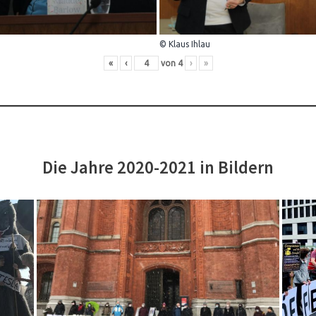
© Klaus Ihlau
«
‹
von
4
›
»
Die Jahre 2020-2021 in Bildern