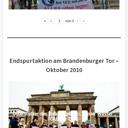
«
‹
von
5
›
»
Endspurtaktion am Brandenburger Tor –
Oktober 2010
Unterstützer des Volksbegehrens "Unser Wasser",
Oktober 2010