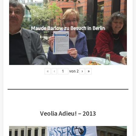
Maude Barlow zu Besuch in Berlin
«
‹
von
2
›
»
Veolia Adieu! – 2013