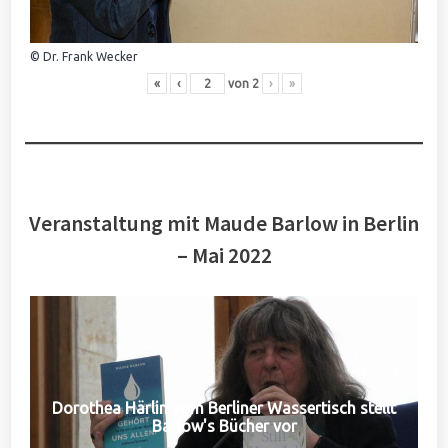
© Dr. Frank Wecker
«
‹
von
2
›
»
Veranstaltung mit Maude Barlow in Berlin
– Mai 2022
Dorothea Härlin vom Berliner Wassertisch stellt
Barlow's Bücher vor