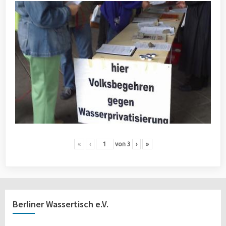
«
‹
von
3
›
»
Berliner Wassertisch e.V.