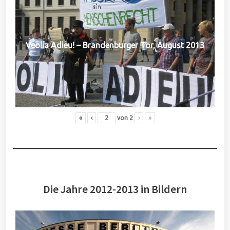
Veolia Adieu! – Brandenburger Tor, August 2013
«
‹
von
2
›
»
Die Jahre 2012-2013 in Bildern