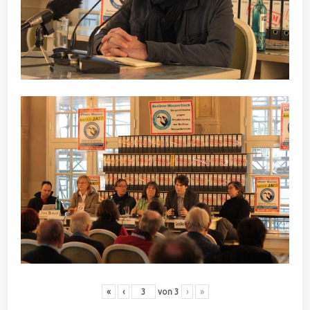
«
‹
von
3
›
»