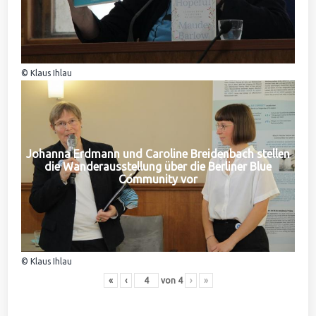
© Klaus Ihlau
Johanna Erdmann und Caroline Breidenbach stellen
die Wanderausstellung über die Berliner Blue
Community vor
© Klaus Ihlau
«
‹
von
4
›
»