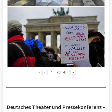
«
‹
von
4
›
»
Deutsches Theater und Pressekonferenz –