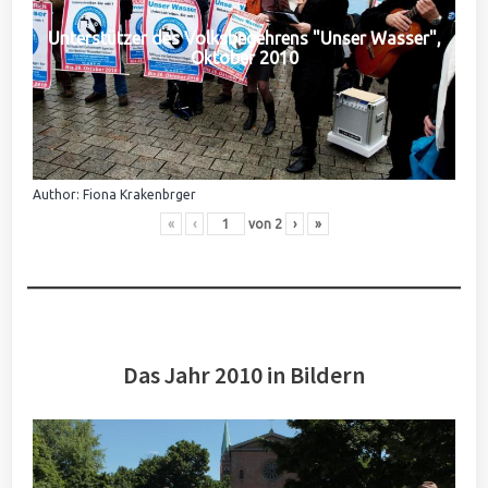
Unterstützer des Volksbegehrens "Unser Wasser",
Oktober 2010
Author: Fiona Krakenbrger
«
‹
von
2
›
»
Das Jahr 2010 in Bildern