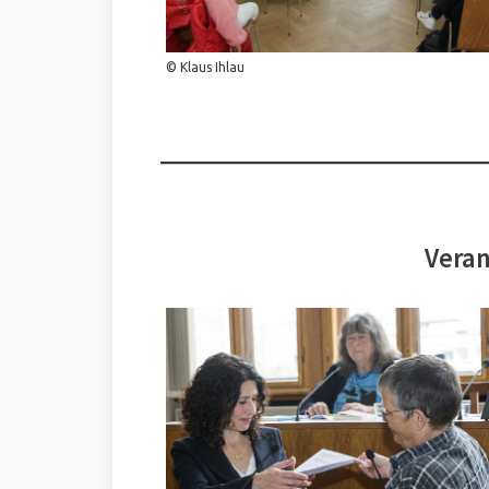
© Klaus Ihlau
Veran