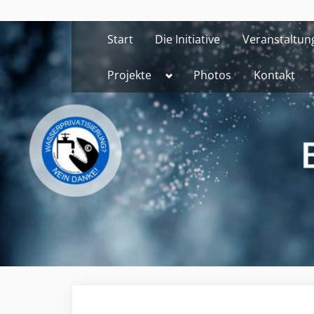
Skip
to
Start
Die Initiative
Veranstaltun
content
Toggle
Projekte
Photos
Kontakt
sub-
menu