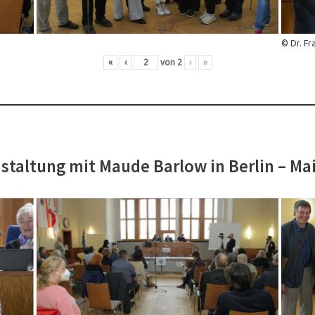
© Dr. Fr
«
‹
von
2
›
»
staltung mit Maude Barlow in Berlin – Ma