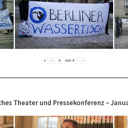
«
‹
von
4
›
»
hes Theater und Pressekonferenz – Janu