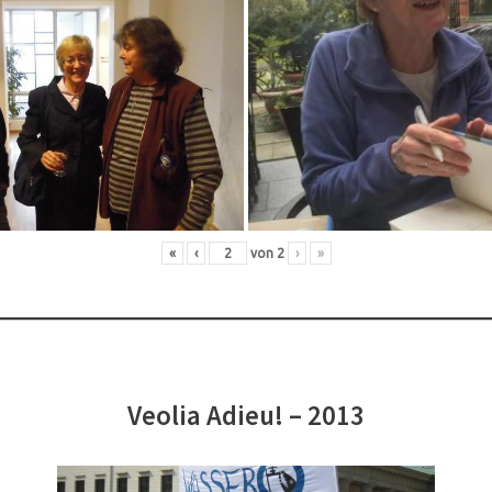
«
‹
von
2
›
»
Veolia Adieu! – 2013