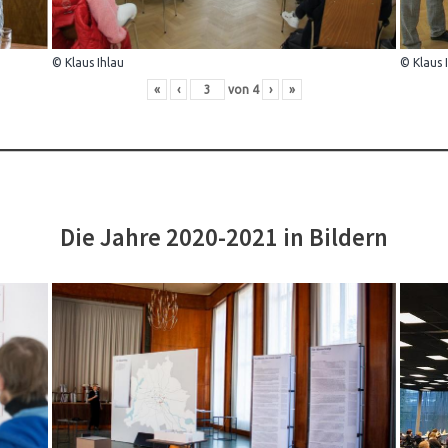
© Klaus Ihlau
© Klaus 
«
‹
von
4
›
»
Die Jahre 2020-2021 in Bildern