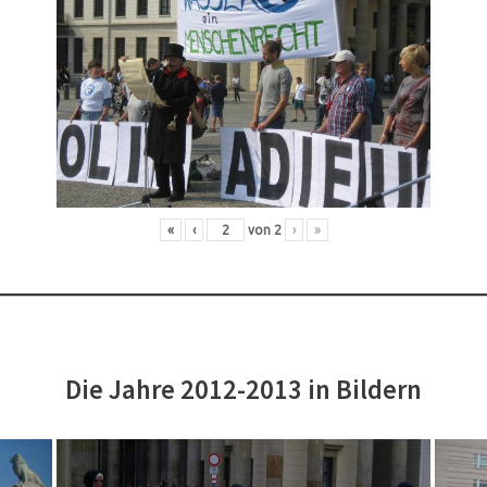
«
‹
von
2
›
»
Die Jahre 2012-2013 in Bildern