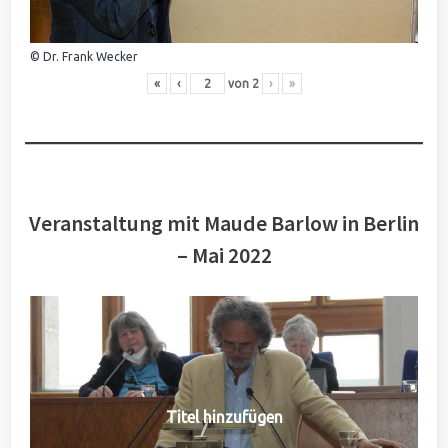
© Dr. Frank Wecker
«
‹
von
2
›
»
Veranstaltung mit Maude Barlow in Berlin
– Mai 2022
Titel hinzufügen