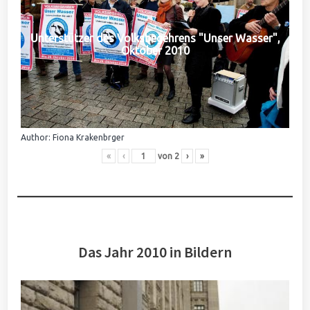
Unterstützer des Volksbegehrens "Unser Wasser",
Oktober 2010
Author: Fiona Krakenbrger
«
‹
von
2
›
»
Das Jahr 2010 in Bildern