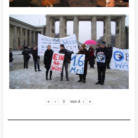
«
‹
von
4
›
»