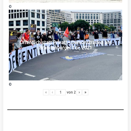
©
Öffentlich statt Privat! – Demonstration am
Brandenburger Tor, 2021
©
«
‹
von
2
›
»