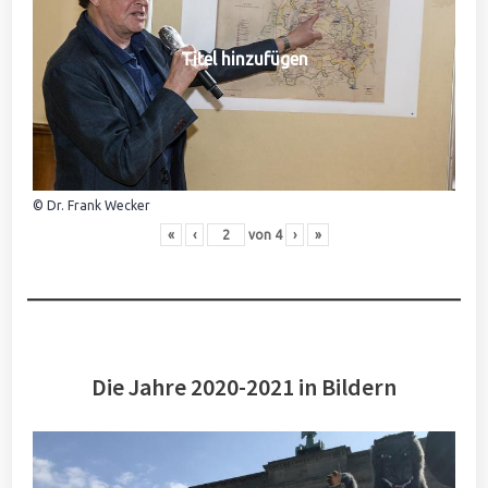
Titel hinzufügen
© Dr. Frank Wecker
«
‹
von
4
›
»
Die Jahre 2020-2021 in Bildern