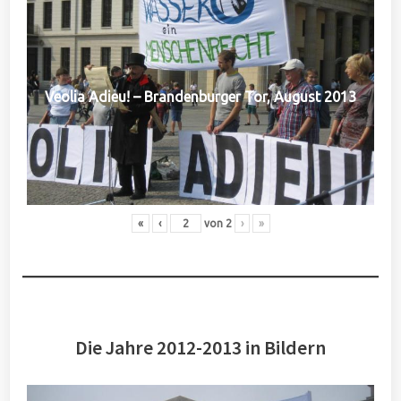
Veolia Adieu! – Brandenburger Tor, August 2013
«
‹
von
2
›
»
Die Jahre 2012-2013 in Bildern