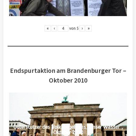
«
‹
von
5
›
»
Endspurtaktion am Brandenburger Tor –
Oktober 2010
Unterstützer des Volksbegehrens "Unser Wasser",
Oktober 2010