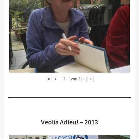
«
‹
von
2
›
»
Veolia Adieu! – 2013