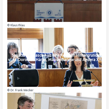
© Klaus Ihlau
Senatorin Jarasch hält eine Rede. Im Hintergrund
v.l.n.r. Dorothea Härlin, Maude Barlow und Andera XY
© Dr. Frank Wecker