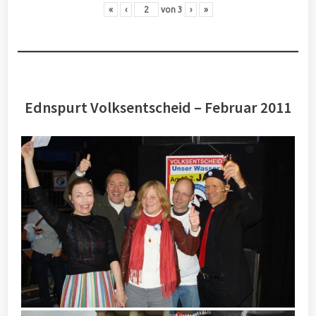
«
‹
von
3
›
»
Ednspurt Volksentscheid – Februar 2011