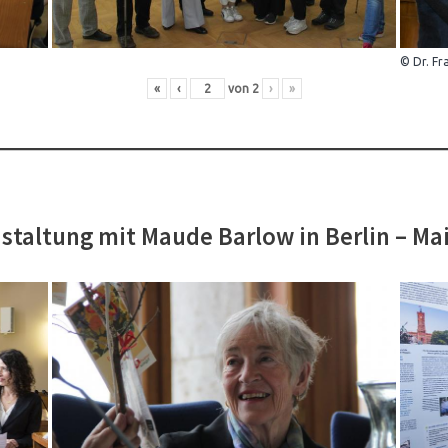
© Dr. Fr
«
‹
von
2
›
»
staltung mit Maude Barlow in Berlin – Ma