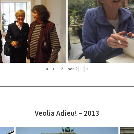
«
‹
von
2
›
»
Veolia Adieu! – 2013