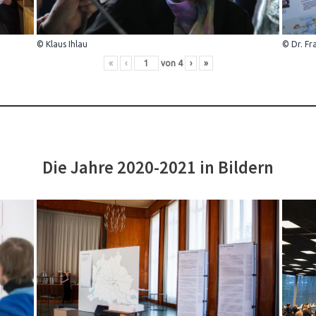
© Klaus Ihlau
© Dr. Fr
«
‹
von
4
›
»
Die Jahre 2020-2021 in Bildern