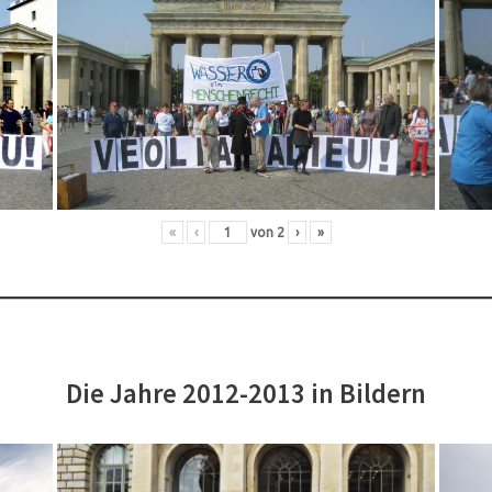
«
‹
von
2
›
»
Die Jahre 2012-2013 in Bildern