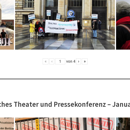
«
‹
von
4
›
»
hes Theater und Pressekonferenz – Janu