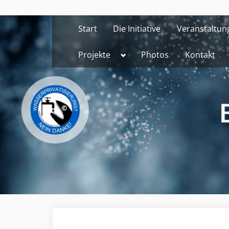
Skip
to
Start
Die Initiative
Veranstaltun
content
Toggle
Projekte
Photos
Kontakt
sub-
menu