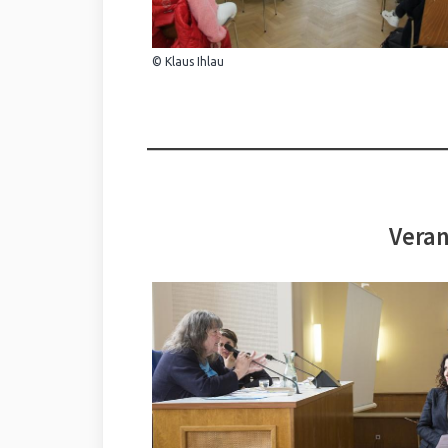
© Klaus Ihlau
Veran