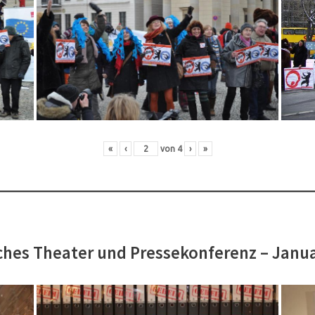
«
‹
von
4
›
»
hes Theater und Pressekonferenz – Janu