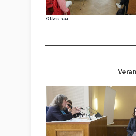
© Klaus Ihlau
Veran