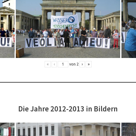
«
‹
von
2
›
»
Die Jahre 2012-2013 in Bildern