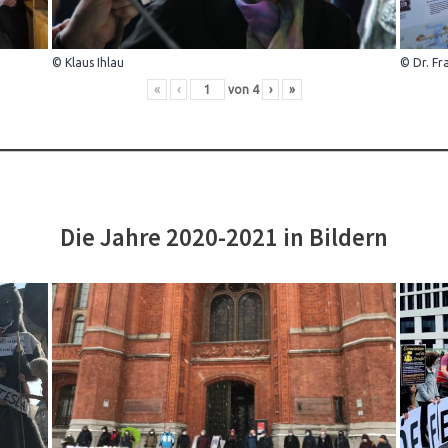
© Klaus Ihlau
© Dr. Fr
«
‹
von
4
›
»
Die Jahre 2020-2021 in Bildern