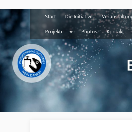
Skip
to
Start
Die Initiative
Veranstaltun
content
Toggle
Projekte
Photos
Kontakt
sub-
menu