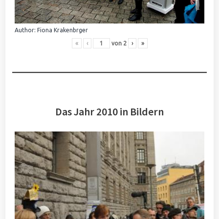
Author: Fiona Krakenbrger
«
‹
von
2
›
»
Das Jahr 2010 in Bildern