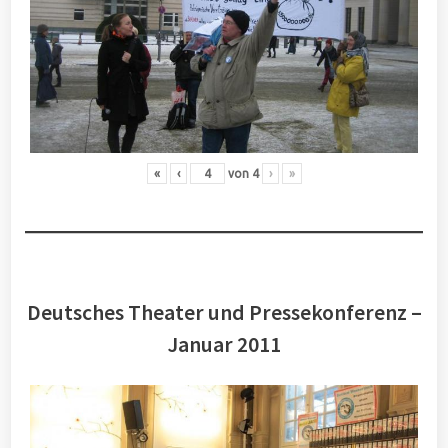
«
‹
von
4
›
»
Deutsches Theater und Pressekonferenz –
Januar 2011