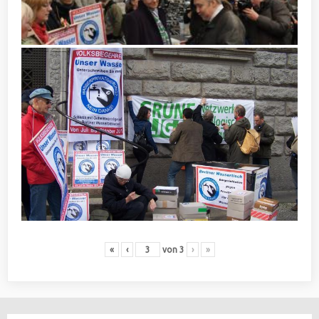
«
‹
von
3
›
»