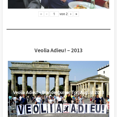
«
‹
von
2
›
»
Veolia Adieu! – 2013
Veolia Adieu! – Brandenburger Tor, August 2013