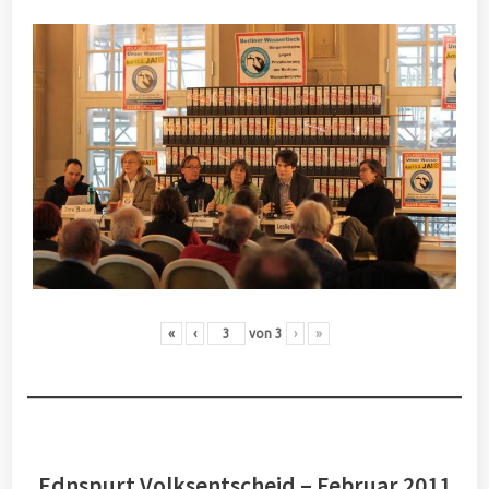
«
‹
von
3
›
»
Ednspurt Volksentscheid – Februar 2011