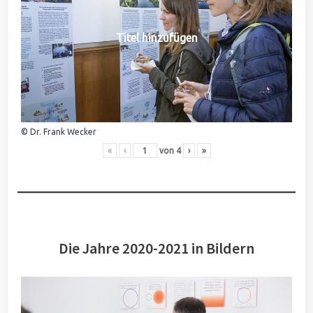
Titel hinzufügen
© Dr. Frank Wecker
«
‹
von
4
›
»
Die Jahre 2020-2021 in Bildern