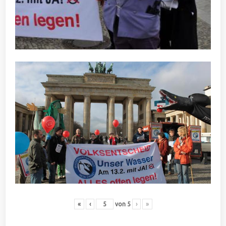
«
‹
von
5
›
»