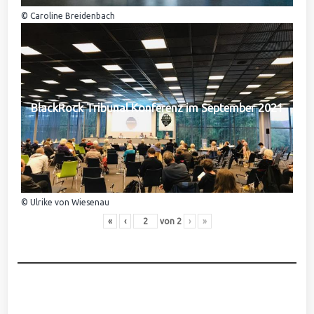
© Caroline Breidenbach
BlackRock Tribunal Konferenz im September 2021
© Ulrike von Wiesenau
«
‹
von
2
›
»