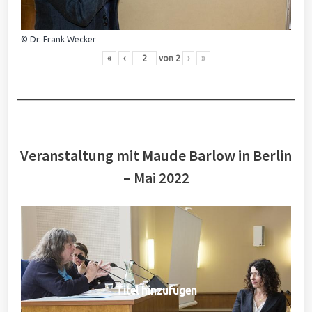
© Dr. Frank Wecker
«
‹
von
2
›
»
Veranstaltung mit Maude Barlow in Berlin
– Mai 2022
Titel hinzufügen