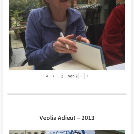
«
‹
von
2
›
»
Veolia Adieu! – 2013