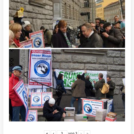
«
‹
von
3
›
»