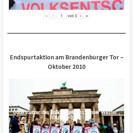
«
‹
von
5
›
»
Endspurtaktion am Brandenburger Tor –
Oktober 2010
Unterstützer des Volksbegehrens "Unser Wasser",
Oktober 2010