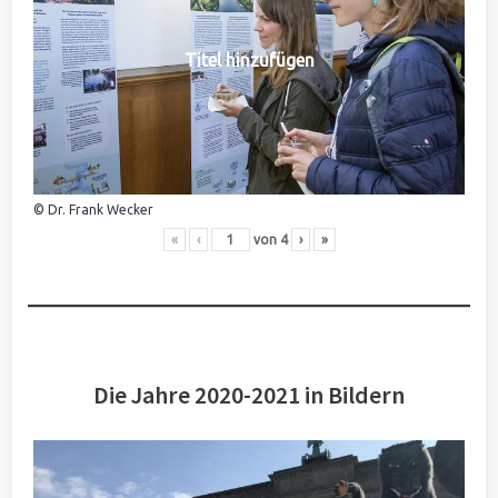
Titel hinzufügen
© Dr. Frank Wecker
«
‹
von
4
›
»
Die Jahre 2020-2021 in Bildern