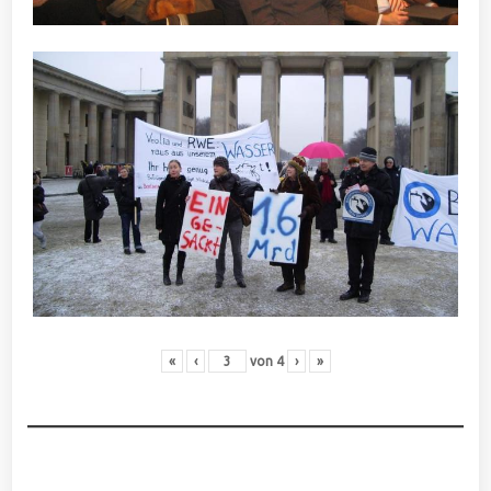
«
‹
von
4
›
»