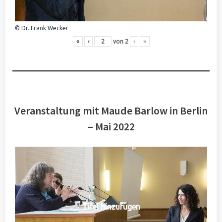
© Dr. Frank Wecker
«
‹
von
2
›
»
Veranstaltung mit Maude Barlow in Berlin
– Mai 2022
Titel hinzufügen