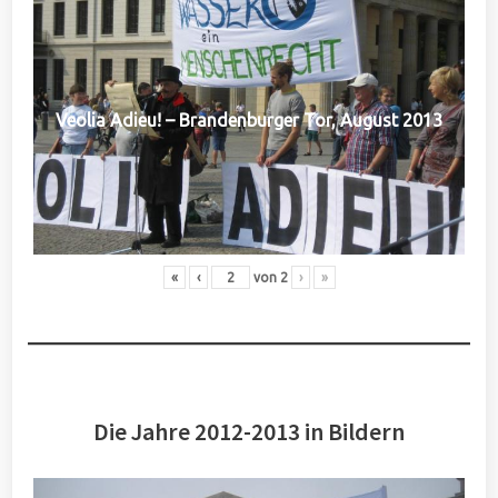
Veolia Adieu! – Brandenburger Tor, August 2013
«
‹
von
2
›
»
Die Jahre 2012-2013 in Bildern