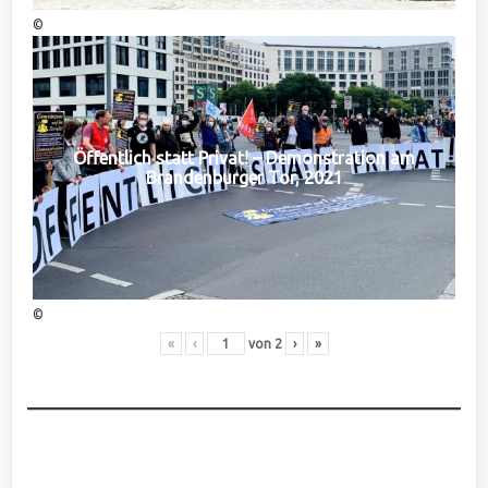
©
Öffentlich statt Privat! – Demonstration am
Brandenburger Tor, 2021
©
«
‹
von
2
›
»