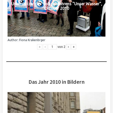
Unterstützer des Volksbegehrens "Unser Wasser",
Oktober 2010
Author: Fiona Krakenbrger
«
‹
von
2
›
»
Das Jahr 2010 in Bildern