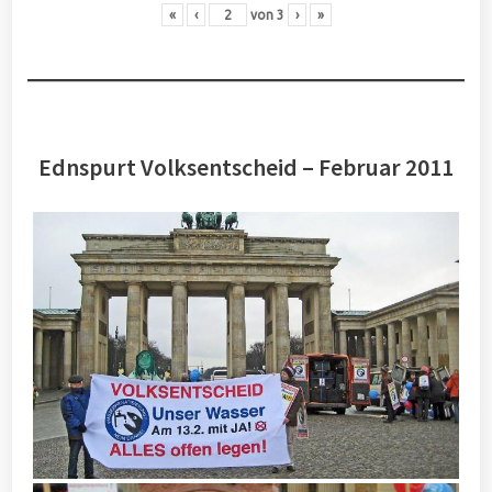
«
‹
von
3
›
»
Ednspurt Volksentscheid – Februar 2011