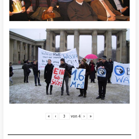
«
‹
von
4
›
»