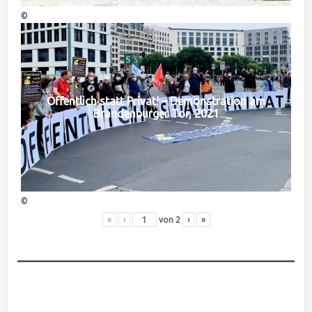
©
Öffentlich statt Privat! – Demonstration am
Brandenburger Tor, 2021
©
«
‹
von
2
›
»