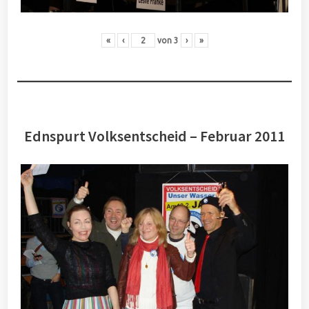
«
‹
von
3
›
»
Ednspurt Volksentscheid – Februar 2011