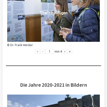
Titel hinzufügen
© Dr. Frank Wecker
«
‹
von
4
›
»
Die Jahre 2020-2021 in Bildern