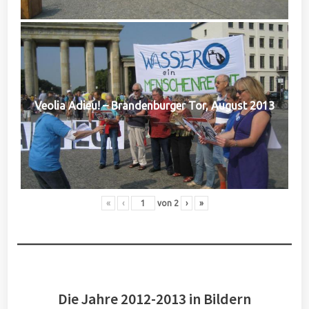
Veolia Adieu! – Brandenburger Tor, August 2013
«
‹
von
2
›
»
Die Jahre 2012-2013 in Bildern