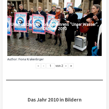
Unterstützer des Volksbegehrens "Unser Wasser",
Oktober 2010
Author: Fiona Krakenbrger
«
‹
von
2
›
»
Das Jahr 2010 in Bildern