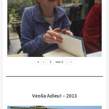
«
‹
von
2
›
»
Veolia Adieu! – 2013