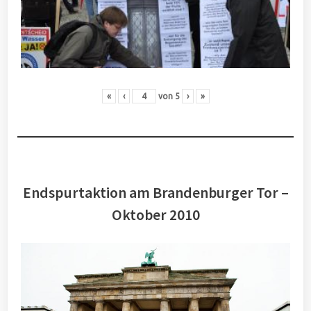
«
‹
von
5
›
»
Endspurtaktion am Brandenburger Tor –
Oktober 2010