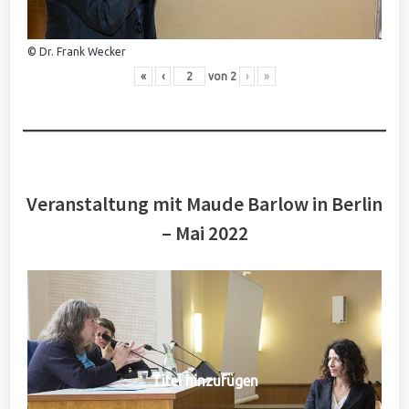
© Dr. Frank Wecker
«
‹
von
2
›
»
Veranstaltung mit Maude Barlow in Berlin
– Mai 2022
Titel hinzufügen