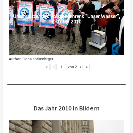
Unterstützer des Volksbegehrens "Unser Wasser",
Oktober 2010
Author: Fiona Krakenbrger
«
‹
von
2
›
»
Das Jahr 2010 in Bildern