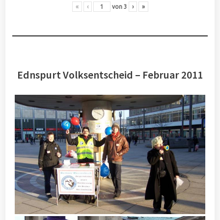
«
‹
von
3
›
»
Ednspurt Volksentscheid – Februar 2011