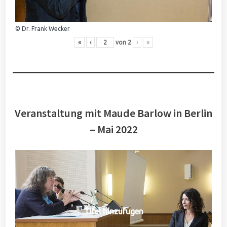
© Dr. Frank Wecker
«
‹
von
2
›
»
Veranstaltung mit Maude Barlow in Berlin
– Mai 2022
Titel hinzufügen