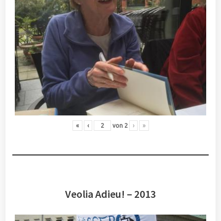
«
‹
von
2
›
»
Veolia Adieu! – 2013