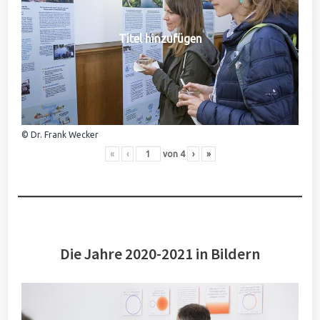
Titel hinzufügen
© Dr. Frank Wecker
«
‹
von
4
›
»
Die Jahre 2020-2021 in Bildern