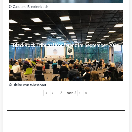
© Caroline Breidenbach
BlackRock Tribunal Konferenz im September 2021
© Ulrike von Wiesenau
«
‹
von
2
›
»