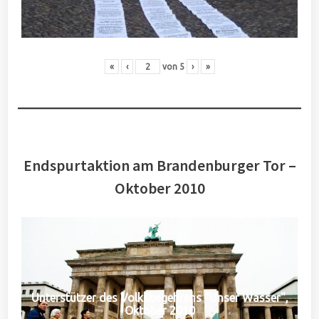
«
‹
von
5
›
»
Endspurtaktion am Brandenburger Tor –
Oktober 2010
Unterstützer des Volksbegehrens "Unser Wasser",
Oktober 2010