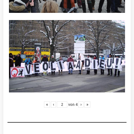
«
‹
von
4
›
»