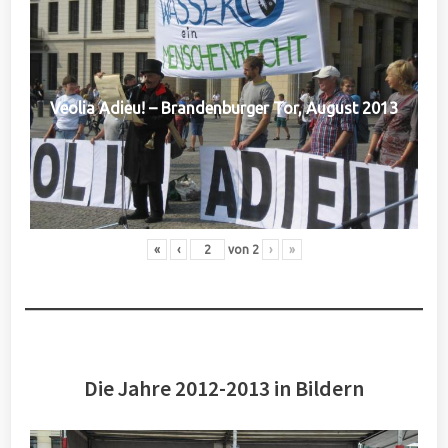
Veolia Adieu! – Brandenburger Tor, August 2013
«
‹
von
2
›
»
Die Jahre 2012-2013 in Bildern