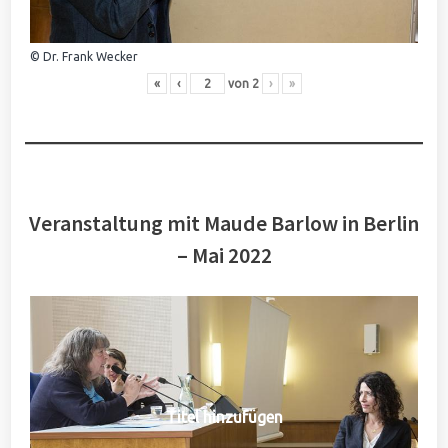
© Dr. Frank Wecker
«
‹
von
2
›
»
Veranstaltung mit Maude Barlow in Berlin
– Mai 2022
Titel hinzufügen