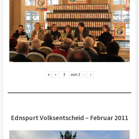
«
‹
von
3
›
»
Ednspurt Volksentscheid – Februar 2011