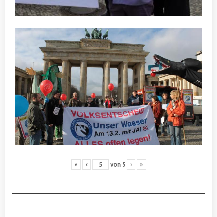
«
‹
von
5
›
»