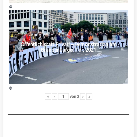
©
Öffentlich statt Privat! – Demonstration am
Brandenburger Tor, 2021
©
«
‹
von
2
›
»