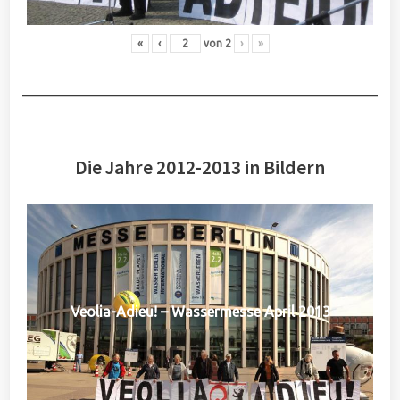
«
‹
von
2
›
»
Die Jahre 2012-2013 in Bildern
Veolia-Adieu! – Wassermesse April 2013