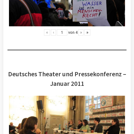
«
‹
von
4
›
»
Deutsches Theater und Pressekonferenz –
Januar 2011