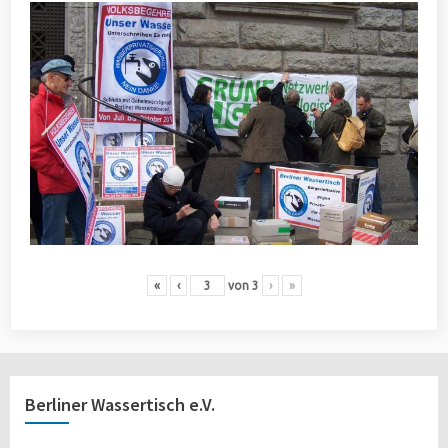
«
‹
von
3
›
»
Berliner Wassertisch e.V.