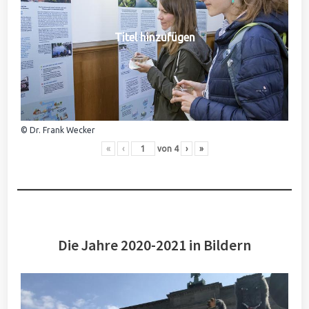
Titel hinzufügen
© Dr. Frank Wecker
«
‹
von
4
›
»
Die Jahre 2020-2021 in Bildern