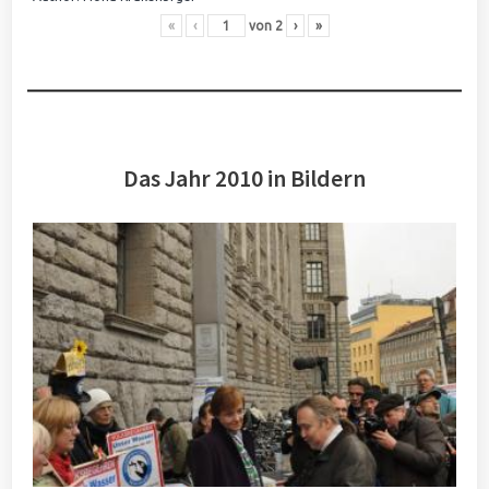
«
‹
von
2
›
»
Das Jahr 2010 in Bildern