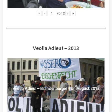
«
‹
von
2
›
»
Veolia Adieu! – 2013
Veolia Adieu! – Brandenburger Tor, August 2013