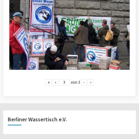
«
‹
von
3
›
»
Berliner Wassertisch e.V.