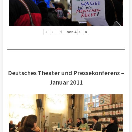
«
‹
von
4
›
»
Deutsches Theater und Pressekonferenz –
Januar 2011