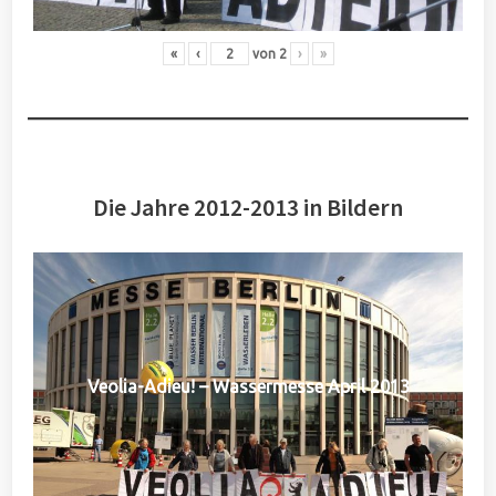
«
‹
von
2
›
»
Die Jahre 2012-2013 in Bildern
Veolia-Adieu! – Wassermesse April 2013