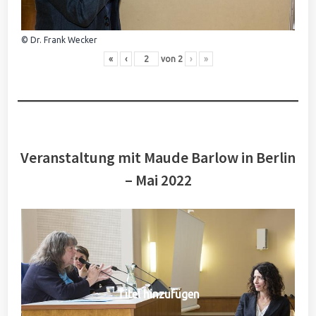
© Dr. Frank Wecker
«
‹
von
2
›
»
Veranstaltung mit Maude Barlow in Berlin
– Mai 2022
Titel hinzufügen