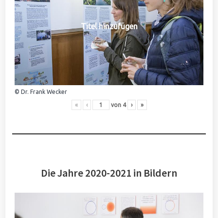
Titel hinzufügen
© Dr. Frank Wecker
«
‹
von
4
›
»
Die Jahre 2020-2021 in Bildern