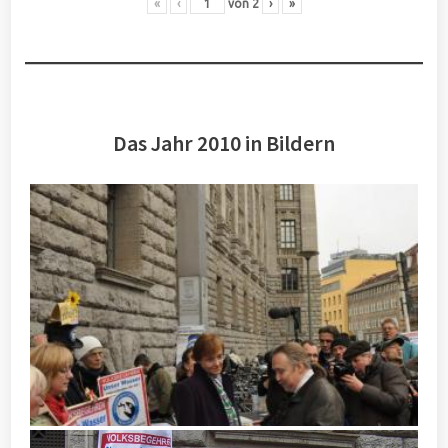
«
‹
von
2
›
»
Das Jahr 2010 in Bildern