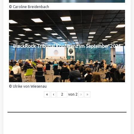
© Caroline Breidenbach
BlackRock Tribunal Konferenz im September 2021
© Ulrike von Wiesenau
«
‹
von
2
›
»