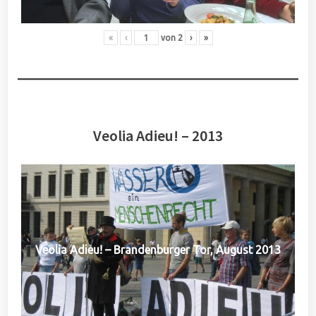
«
‹
von
2
›
»
Veolia Adieu! – 2013
Veolia Adieu! – Brandenburger Tor, August 2013