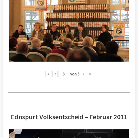
«
‹
von
3
›
»
Ednspurt Volksentscheid – Februar 2011