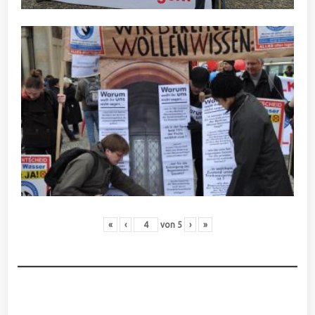
«
‹
von
5
›
»