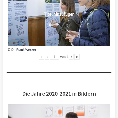
Titel hinzufügen
© Dr. Frank Wecker
«
‹
von
4
›
»
Die Jahre 2020-2021 in Bildern