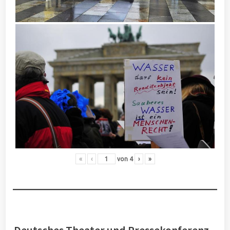
«
‹
von
4
›
»