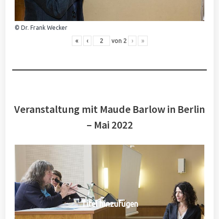
© Dr. Frank Wecker
«
‹
von
2
›
»
Veranstaltung mit Maude Barlow in Berlin
– Mai 2022
Titel hinzufügen