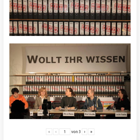
«
‹
von
3
›
»