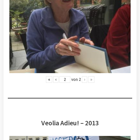
«
‹
von
2
›
»
Veolia Adieu! – 2013