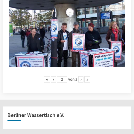
«
‹
von
3
›
»
Berliner Wassertisch e.V.