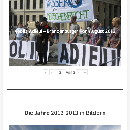
Veolia Adieu! – Brandenburger Tor, August 2013
«
‹
von
2
›
»
Die Jahre 2012-2013 in Bildern