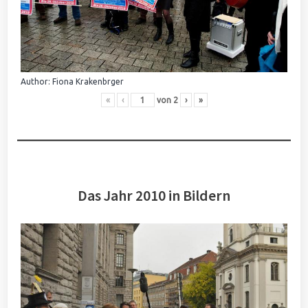
Author: Fiona Krakenbrger
«
‹
von
2
›
»
Das Jahr 2010 in Bildern