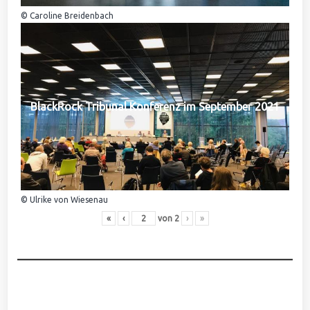
© Caroline Breidenbach
BlackRock Tribunal Konferenz im September 2021
© Ulrike von Wiesenau
«
‹
von
2
›
»