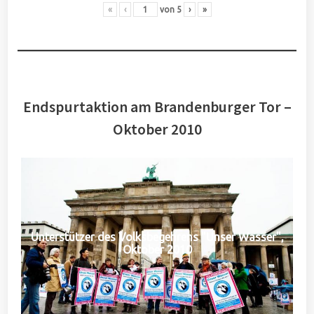
«
‹
von
5
›
»
Endspurtaktion am Brandenburger Tor –
Oktober 2010
Unterstützer des Volksbegehrens "Unser Wasser",
Oktober 2010