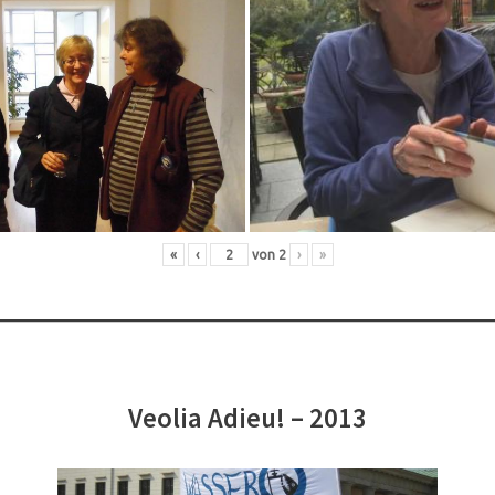
«
‹
von
2
›
»
Veolia Adieu! – 2013