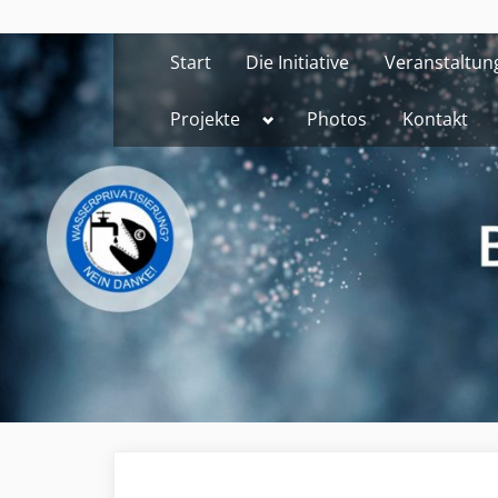
Skip
to
Start
Die Initiative
Veranstaltun
content
Toggle
Projekte
Photos
Kontakt
sub-
menu