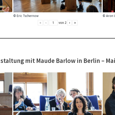
© Eric Tschernow
© Aron 
«
‹
von
2
›
»
staltung mit Maude Barlow in Berlin – Ma