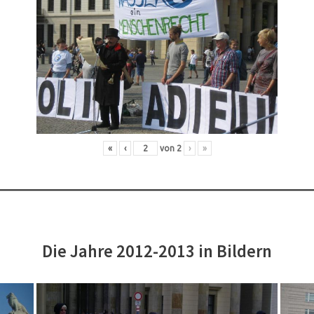
«
‹
von
2
›
»
Die Jahre 2012-2013 in Bildern