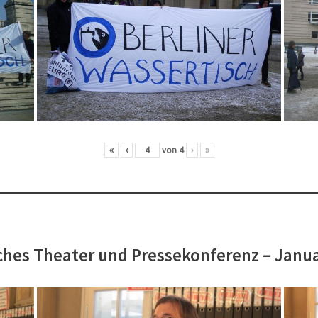
«
‹
von
4
›
»
hes Theater und Pressekonferenz – Janu