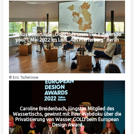
Diskussionsrunde „Does this seem like a desert to
you?“, Mai 2022 im Loft „Am Pfefferberg“ Berlin
© Eric Tschernow
Caroline Breidenbach, jüngstes Mitglied des
Wassertischs, gewinnt mit Ihrer Webdoku über die
Privatisierung von Wasser GOLD beim European
Design Award