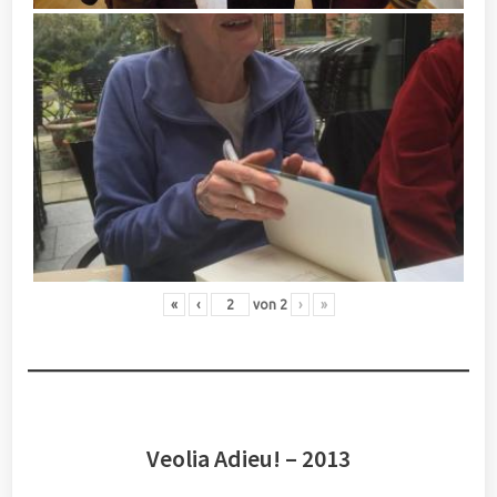
«
‹
von
2
›
»
Veolia Adieu! – 2013