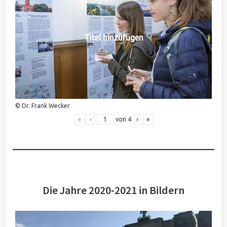
Titel hinzufügen
© Dr. Frank Wecker
«
‹
von
4
›
»
Die Jahre 2020-2021 in Bildern