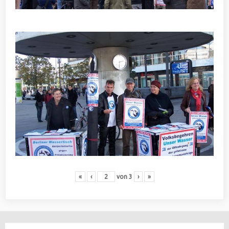
«
‹
von
3
›
»