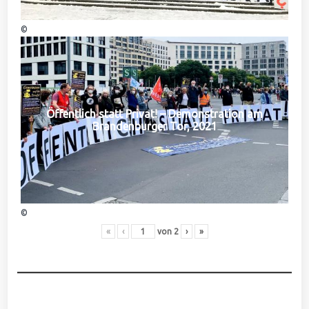
©
Öffentlich statt Privat! – Demonstration am
Brandenburger Tor, 2021
©
«
‹
von
2
›
»