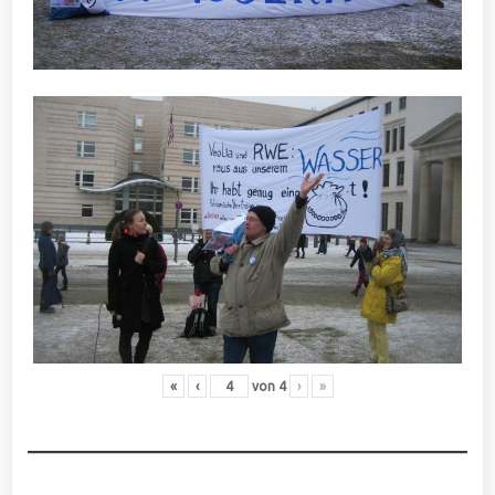
«
‹
von
4
›
»