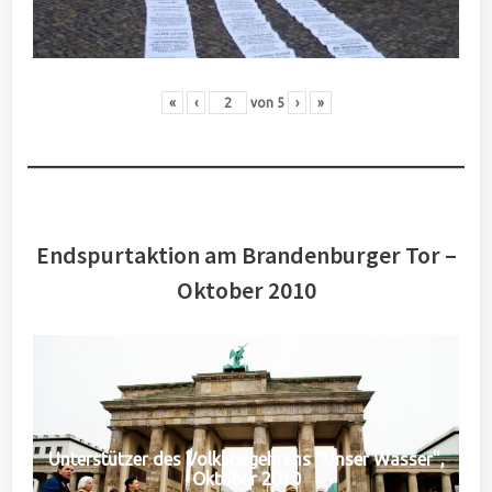
«
‹
von
5
›
»
Endspurtaktion am Brandenburger Tor –
Oktober 2010
Unterstützer des Volksbegehrens "Unser Wasser",
Oktober 2010