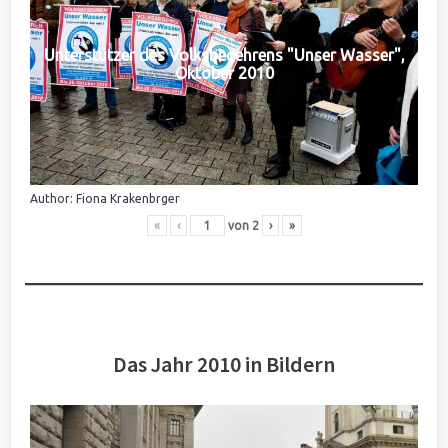
Unterstützer des Volksbegehrens "Unser Wasser",
Oktober 2010
Author: Fiona Krakenbrger
«
‹
von
2
›
»
Das Jahr 2010 in Bildern