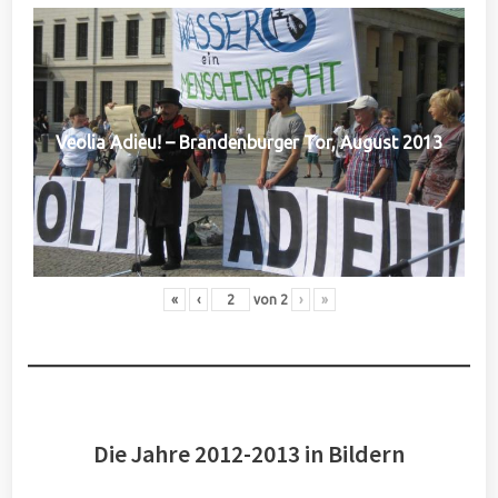
Veolia Adieu! – Brandenburger Tor, August 2013
«
‹
von
2
›
»
Die Jahre 2012-2013 in Bildern