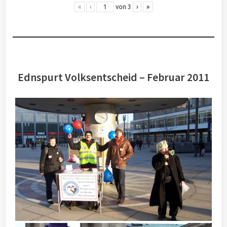
«
‹
von
3
›
»
Ednspurt Volksentscheid – Februar 2011