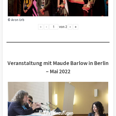
© Aron Urb
«
‹
von
2
›
»
Veranstaltung mit Maude Barlow in Berlin
– Mai 2022
Titel hinzufügen