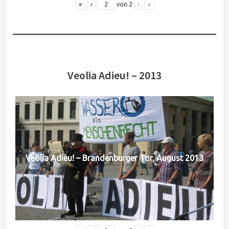
«
‹
von
2
›
»
Veolia Adieu! – 2013
Veolia Adieu! – Brandenburger Tor, August 2013