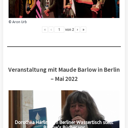
© Aron Urb
«
‹
von
2
›
»
Veranstaltung mit Maude Barlow in Berlin
– Mai 2022
Dorothea Härlin vom Berliner Wassertisch stellt
Barlow's Bücher vor