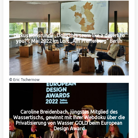
Diskussionsrunde „Does this seem like a desert to
you?“, Mai 2022 im Loft „Am Pfefferberg“ Berlin
© Eric Tschernow
Caroline Breidenbach, jüngstes Mitglied des
Wassertischs, gewinnt mit Ihrer Webdoku über die
Privatisierung von Wasser GOLD beim European
Design Award