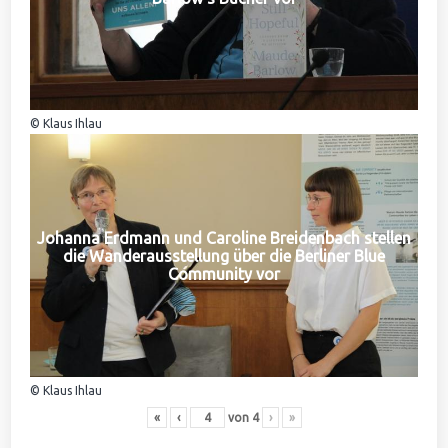
© Klaus Ihlau
Johanna Erdmann und Caroline Breidenbach stellen
die Wanderausstellung über die Berliner Blue
Community vor
© Klaus Ihlau
«
‹
von
4
›
»