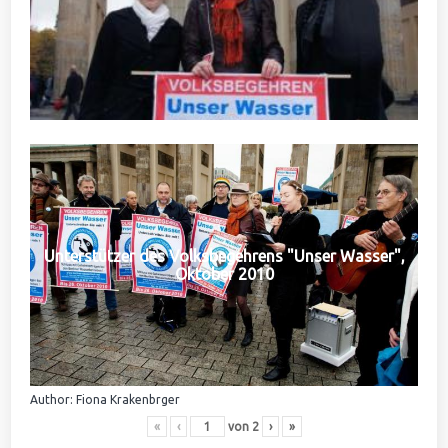
Unterstützer des Volksbegehrens "Unser Wasser",
Oktober 2010
Author: Fiona Krakenbrger
«
‹
von
2
›
»