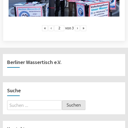
«
‹
von
3
›
»
Berliner Wassertisch e.V.
Suche
Suchen
nach: