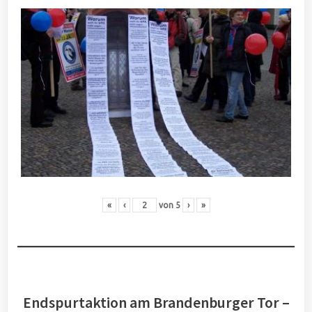
«
‹
von
5
›
»
Endspurtaktion am Brandenburger Tor –