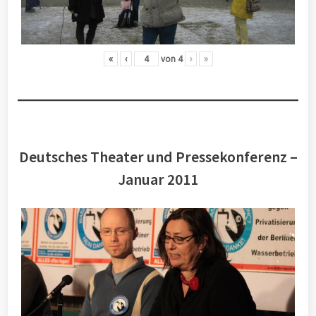
«
‹
von
4
›
»
Deutsches Theater und Pressekonferenz –
Januar 2011