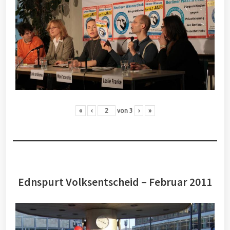
«
‹
von
3
›
»
Ednspurt Volksentscheid – Februar 2011