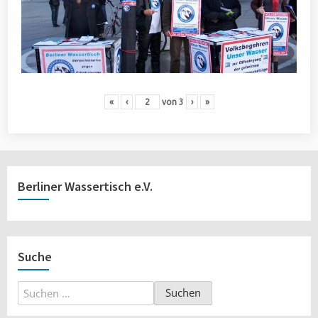
«
‹
von
3
›
»
Berliner Wassertisch e.V.
Suche
Suchen
nach: