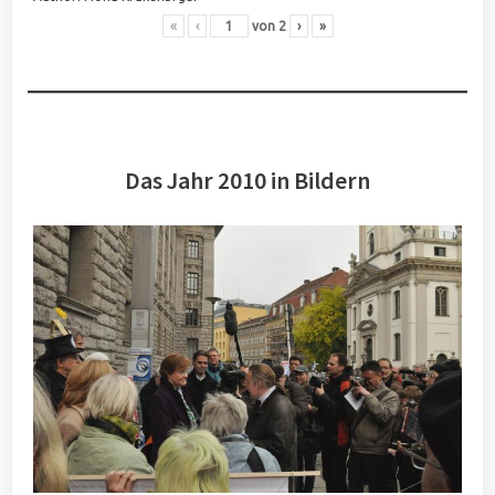
«
‹
von
2
›
»
Das Jahr 2010 in Bildern