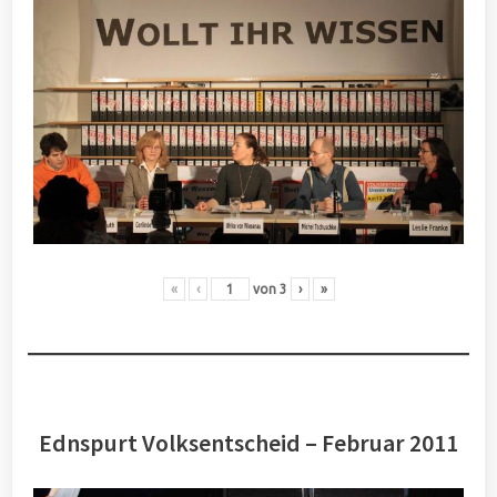
«
‹
von
3
›
»
Ednspurt Volksentscheid – Februar 2011