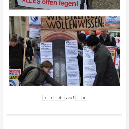
«
‹
von
5
›
»