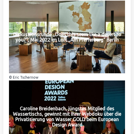
Diskussionsrunde „Does this seem like a desert to
you?“, Mai 2022 im Loft „Am Pfefferberg“ Berlin
© Eric Tschernow
Caroline Breidenbach, jüngstes Mitglied des
Wassertischs, gewinnt mit Ihrer Webdoku über die
Privatisierung von Wasser GOLD beim European
Design Award