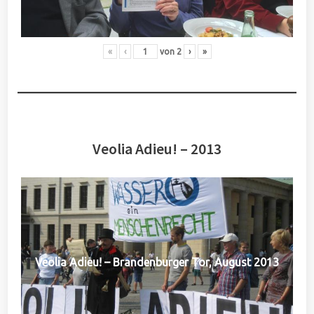
«
‹
von
2
›
»
Veolia Adieu! – 2013
Veolia Adieu! – Brandenburger Tor, August 2013