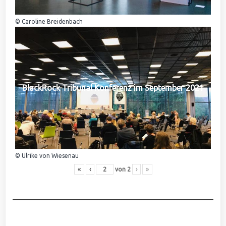
© Caroline Breidenbach
BlackRock Tribunal Konferenz im September 2021
© Ulrike von Wiesenau
«
‹
von
2
›
»