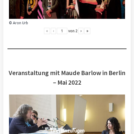
© Aron Urb
«
‹
von
2
›
»
Veranstaltung mit Maude Barlow in Berlin
– Mai 2022
Titel hinzufügen